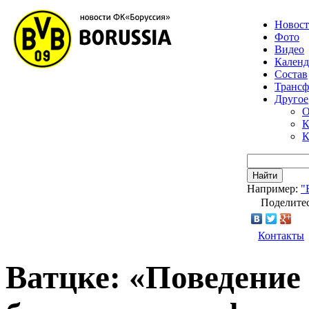
Новос
Фото
Видео
Календ
Состав
Транс
Другое
О
К
К
Найти
Например:
"
Поделитес
Контакты
Ватцке: «Поведение