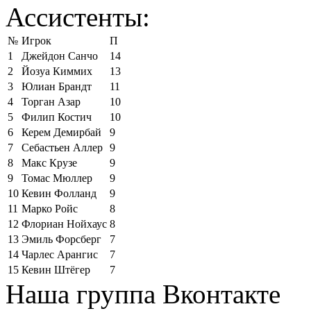
Ассистенты:
№
Игрок
П
1
Джейдон Санчо
14
2
Йозуа Киммих
13
3
Юлиан Брандт
11
4
Торган Азар
10
5
Филип Костич
10
6
Керем Демирбай
9
7
Себастьен Аллер
9
8
Макс Крузе
9
9
Томас Мюллер
9
10
Кевин Фолланд
9
11
Марко Ройс
8
12
Флориан Нойхаус
8
13
Эмиль Форсберг
7
14
Чарлес Арангис
7
15
Кевин Штёгер
7
Наша группа Вконтакте