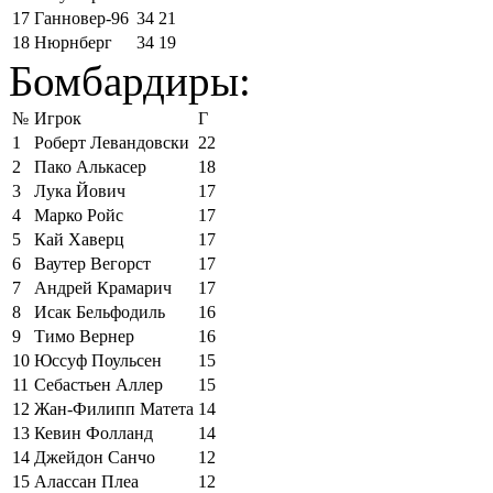
17
Ганновер-96
34
21
18
Нюрнберг
34
19
Бомбардиры:
№
Игрок
Г
1
Роберт Левандовски
22
2
Пако Алькасер
18
3
Лука Йович
17
4
Марко Ройс
17
5
Кай Хаверц
17
6
Ваутер Вегорст
17
7
Андрей Крамарич
17
8
Исак Бельфодиль
16
9
Тимо Вернер
16
10
Юссуф Поульсен
15
11
Себастьен Аллер
15
12
Жан-Филипп Матета
14
13
Кевин Фолланд
14
14
Джейдон Санчо
12
15
Алассан Плеа
12