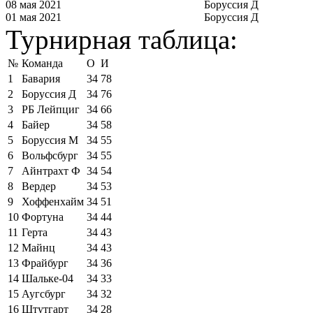
08 мая 2021
Боруссия Д
01 мая 2021
Боруссия Д
Турнирная таблица:
№
Команда
О
И
1
Бавария
34
78
2
Боруссия Д
34
76
3
РБ Лейпциг
34
66
4
Байер
34
58
5
Боруссия М
34
55
6
Вольфсбург
34
55
7
Айнтрахт Ф
34
54
8
Вердер
34
53
9
Хоффенхайм
34
51
10
Фортуна
34
44
11
Герта
34
43
12
Майнц
34
43
13
Фрайбург
34
36
14
Шальке-04
34
33
15
Аугсбург
34
32
16
Штутгарт
34
28