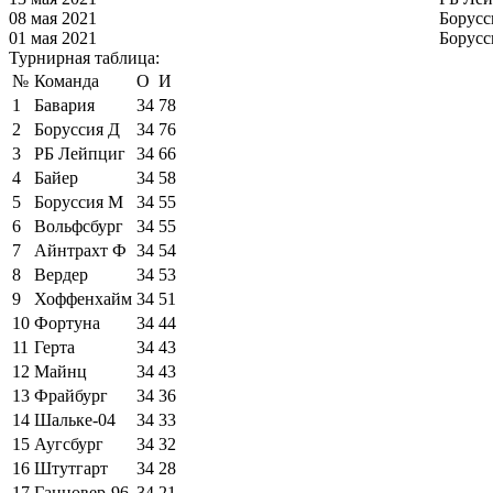
08 мая 2021
Борусс
01 мая 2021
Борусс
Турнирная таблица:
№
Команда
О
И
1
Бавария
34
78
2
Боруссия Д
34
76
3
РБ Лейпциг
34
66
4
Байер
34
58
5
Боруссия М
34
55
6
Вольфсбург
34
55
7
Айнтрахт Ф
34
54
8
Вердер
34
53
9
Хоффенхайм
34
51
10
Фортуна
34
44
11
Герта
34
43
12
Майнц
34
43
13
Фрайбург
34
36
14
Шальке-04
34
33
15
Аугсбург
34
32
16
Штутгарт
34
28
17
Ганновер-96
34
21