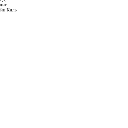
циг
йн Киль