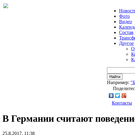
Новост
Фото
Видео
Календ
Состав
Трансф
Другое
О
К
К
Найти
Например:
"
Поделитес
Контакты
В Германии считают поведени
25.8.2017, 11:38