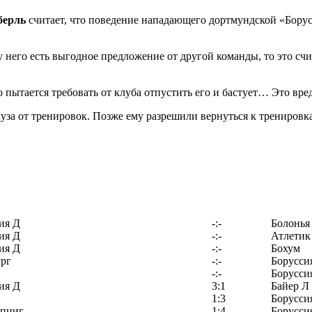
берль
считает, что поведение нападающего дортмундской «Бору
у него есть выгодное предложение от другой команды, то это сч
пытается требовать от клуба отпустить его и бастует… Это вред
уза от тренировок. Позже ему разрешили вернуться к тренировк
ия Д
-:-
Болонья
ия Д
-:-
Атлетик
ия Д
-:-
Бохум
рг
-:-
Борусси
-:-
Борусси
ия Д
3:1
Байер Л
1:3
Борусси
йпциг
1:4
Борусси