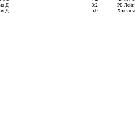
ия Д
3:2
РБ Лейп
ия Д
5:0
Хольшта