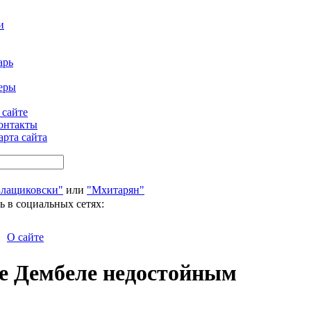
и
арь
еры
 сайте
онтакты
арта сайта
Блащиковски"
или
"Мхитарян"
ь в социальных сетях:
О сайте
е Дембеле недостойным