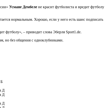
ссии»
Усмане Дембеле
не красит футболиста и вредит футболу
итается нормальным. Хорошо, если у него есть шанс подписать
ит футболу», – приводит слова Эберля Sport1.de.
ам, но без общения с одноклубниками.
 Б
я Д
я Д
я Д
я Д