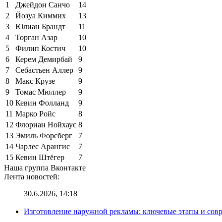
1
Джейдон Санчо
14
2
Йозуа Киммих
13
3
Юлиан Брандт
11
4
Торган Азар
10
5
Филип Костич
10
6
Керем Демирбай
9
7
Себастьен Аллер
9
8
Макс Крузе
9
9
Томас Мюллер
9
10
Кевин Фолланд
9
11
Марко Ройс
8
12
Флориан Нойхаус
8
13
Эмиль Форсберг
7
14
Чарлес Арангис
7
15
Кевин Штёгер
7
Наша группа Вконтакте
Лента новостей:
30.6.2026, 14:18
Изготовление наружной рекламы: ключевые этапы и сов