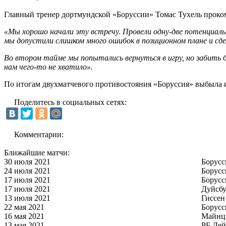
Главный тренер дортмундской «Боруссии» Томас Тухель проко
«Мы хорошо начали эту встречу. Провели одну-две потенциаль
мы допустили слишком много ошибок в позиционном плане и сд
Во втором тайме мы попытались вернуться в игру, но забить б
нам чего-то не хватило».
По итогам двухматчевого противостояния «Боруссия» выбыла и
Поделитесь в социальных сетях:
Комментарии:
Ближайшие матчи:
30 июля 2021
Борусс
24 июля 2021
Борусс
17 июля 2021
Борусс
17 июля 2021
Дуйсбу
13 июля 2021
Гиссен
22 мая 2021
Борусс
16 мая 2021
Майнц
13 мая 2021
РБ Ле