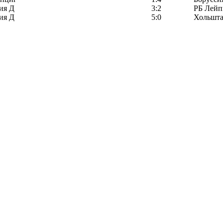
ия Д
3:2
РБ Лейп
ия Д
5:0
Хольшта