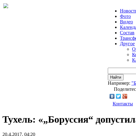
Новост
Фото
Видео
Календ
Состав
Трансф
Другое
О
К
К
Найти
Например:
"
Поделитес
Контакты
Тухель: «„Боруссия“ допусти
20.4.2017, 04:20