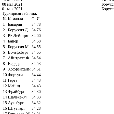
08 мая 2021
Борусс
01 мая 2021
Борусс
Турнирная таблица:
№
Команда
О
И
1
Бавария
34
78
2
Боруссия Д
34
76
3
РБ Лейпциг
34
66
4
Байер
34
58
5
Боруссия М
34
55
6
Вольфсбург
34
55
7
Айнтрахт Ф
34
54
8
Вердер
34
53
9
Хоффенхайм
34
51
10
Фортуна
34
44
11
Герта
34
43
12
Майнц
34
43
13
Фрайбург
34
36
14
Шальке-04
34
33
15
Аугсбург
34
32
16
Штутгарт
34
28
17
Ганновер-96
34
21