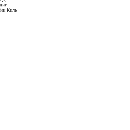
циг
йн Киль