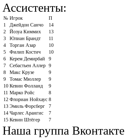
Ассистенты:
№
Игрок
П
1
Джейдон Санчо
14
2
Йозуа Киммих
13
3
Юлиан Брандт
11
4
Торган Азар
10
5
Филип Костич
10
6
Керем Демирбай
9
7
Себастьен Аллер
9
8
Макс Крузе
9
9
Томас Мюллер
9
10
Кевин Фолланд
9
11
Марко Ройс
8
12
Флориан Нойхаус
8
13
Эмиль Форсберг
7
14
Чарлес Арангис
7
15
Кевин Штёгер
7
Наша группа Вконтакте