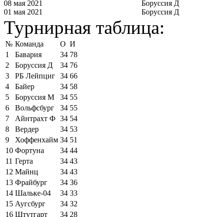
08 мая 2021
Боруссия Д
01 мая 2021
Боруссия Д
Турнирная таблица:
№
Команда
О
И
1
Бавария
34
78
2
Боруссия Д
34
76
3
РБ Лейпциг
34
66
4
Байер
34
58
5
Боруссия М
34
55
6
Вольфсбург
34
55
7
Айнтрахт Ф
34
54
8
Вердер
34
53
9
Хоффенхайм
34
51
10
Фортуна
34
44
11
Герта
34
43
12
Майнц
34
43
13
Фрайбург
34
36
14
Шальке-04
34
33
15
Аугсбург
34
32
16
Штутгарт
34
28