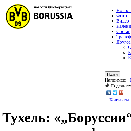
Новос
Фото
Видео
Календ
Состав
Транс
Другое
О
К
К
Найти
Например:
"
Поделитес
Контакты
Тухель: «„Боруссии