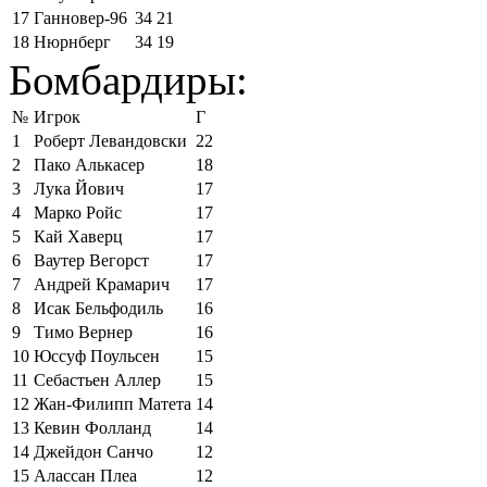
17
Ганновер-96
34
21
18
Нюрнберг
34
19
Бомбардиры:
№
Игрок
Г
1
Роберт Левандовски
22
2
Пако Алькасер
18
3
Лука Йович
17
4
Марко Ройс
17
5
Кай Хаверц
17
6
Ваутер Вегорст
17
7
Андрей Крамарич
17
8
Исак Бельфодиль
16
9
Тимо Вернер
16
10
Юссуф Поульсен
15
11
Себастьен Аллер
15
12
Жан-Филипп Матета
14
13
Кевин Фолланд
14
14
Джейдон Санчо
12
15
Алассан Плеа
12