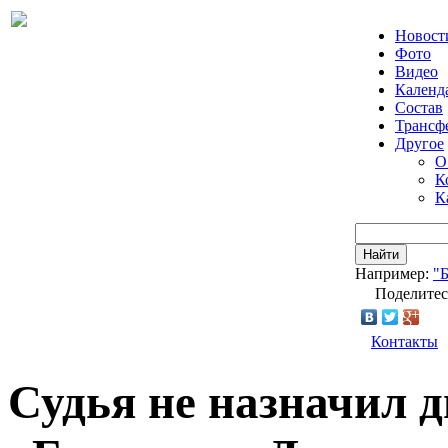
Новост
Фото
Видео
Календ
Состав
Трансф
Другое
О
К
К
Найти
Например:
"
Поделитес
Контакты
Судья не назначил д