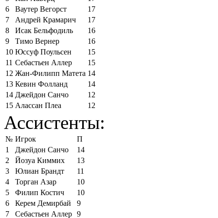
6
Ваутер Вегорст
17
7
Андрей Крамарич
17
8
Исак Бельфодиль
16
9
Тимо Вернер
16
10
Юссуф Поульсен
15
11
Себастьен Аллер
15
12
Жан-Филипп Матета
14
13
Кевин Фолланд
14
14
Джейдон Санчо
12
15
Алассан Плеа
12
Ассистенты:
№
Игрок
П
1
Джейдон Санчо
14
2
Йозуа Киммих
13
3
Юлиан Брандт
11
4
Торган Азар
10
5
Филип Костич
10
6
Керем Демирбай
9
7
Себастьен Аллер
9