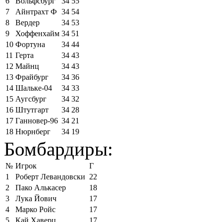
6
Вольфсбург
34
55
7
Айнтрахт Ф
34
54
8
Вердер
34
53
9
Хоффенхайм
34
51
10
Фортуна
34
44
11
Герта
34
43
12
Майнц
34
43
13
Фрайбург
34
36
14
Шальке-04
34
33
15
Аугсбург
34
32
16
Штутгарт
34
28
17
Ганновер-96
34
21
18
Нюрнберг
34
19
Бомбардиры:
№
Игрок
Г
1
Роберт Левандовски
22
2
Пако Алькасер
18
3
Лука Йович
17
4
Марко Ройс
17
5
Кай Хаверц
17