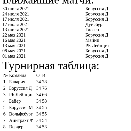
30 июля 2021
Боруссия Д
24 июля 2021
Боруссия Д
17 июля 2021
Боруссия Д
17 июля 2021
Дуйсбург
13 июля 2021
Гиссен
22 мая 2021
Боруссия Д
16 мая 2021
Майнц
13 мая 2021
РБ Лейпциг
08 мая 2021
Боруссия Д
01 мая 2021
Боруссия Д
Турнирная таблица:
№
Команда
О
И
1
Бавария
34
78
2
Боруссия Д
34
76
3
РБ Лейпциг
34
66
4
Байер
34
58
5
Боруссия М
34
55
6
Вольфсбург
34
55
7
Айнтрахт Ф
34
54
8
Вердер
34
53