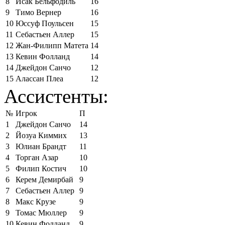
8
Исак Бельфодиль
16
9
Тимо Вернер
16
10
Юссуф Поульсен
15
11
Себастьен Аллер
15
12
Жан-Филипп Матета
14
13
Кевин Фолланд
14
14
Джейдон Санчо
12
15
Алассан Плеа
12
Ассистенты:
№
Игрок
П
1
Джейдон Санчо
14
2
Йозуа Киммих
13
3
Юлиан Брандт
11
4
Торган Азар
10
5
Филип Костич
10
6
Керем Демирбай
9
7
Себастьен Аллер
9
8
Макс Крузе
9
9
Томас Мюллер
9
10
Кевин Фолланд
9