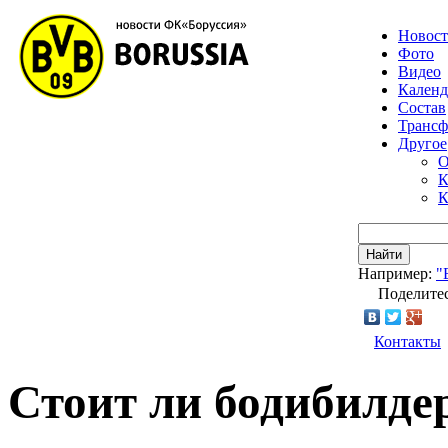
Новос
Фото
Видео
Календ
Состав
Транс
Другое
О
К
К
Найти
Например:
"
Поделитес
Контакты
Стоит ли бодибилде