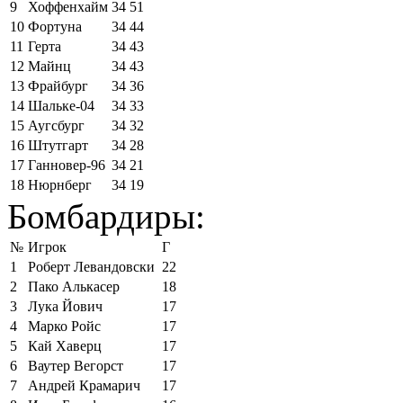
9
Хоффенхайм
34
51
10
Фортуна
34
44
11
Герта
34
43
12
Майнц
34
43
13
Фрайбург
34
36
14
Шальке-04
34
33
15
Аугсбург
34
32
16
Штутгарт
34
28
17
Ганновер-96
34
21
18
Нюрнберг
34
19
Бомбардиры:
№
Игрок
Г
1
Роберт Левандовски
22
2
Пако Алькасер
18
3
Лука Йович
17
4
Марко Ройс
17
5
Кай Хаверц
17
6
Ваутер Вегорст
17
7
Андрей Крамарич
17