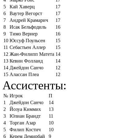
5
Кай Хаверц
17
6
Ваутер Вегорст
17
7
Андрей Крамарич
17
8
Исак Бельфодиль
16
9
Тимо Вернер
16
10
Юссуф Поульсен
15
11
Себастьен Аллер
15
12
Жан-Филипп Матета
14
13
Кевин Фолланд
14
14
Джейдон Санчо
12
15
Алассан Плеа
12
Ассистенты:
№
Игрок
П
1
Джейдон Санчо
14
2
Йозуа Киммих
13
3
Юлиан Брандт
11
4
Торган Азар
10
5
Филип Костич
10
6
Керем Демирбай
9