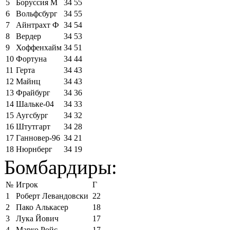
5
Боруссия М
34
55
6
Вольфсбург
34
55
7
Айнтрахт Ф
34
54
8
Вердер
34
53
9
Хоффенхайм
34
51
10
Фортуна
34
44
11
Герта
34
43
12
Майнц
34
43
13
Фрайбург
34
36
14
Шальке-04
34
33
15
Аугсбург
34
32
16
Штутгарт
34
28
17
Ганновер-96
34
21
18
Нюрнберг
34
19
Бомбардиры:
№
Игрок
Г
1
Роберт Левандовски
22
2
Пако Алькасер
18
3
Лука Йович
17
4
Марко Ройс
17