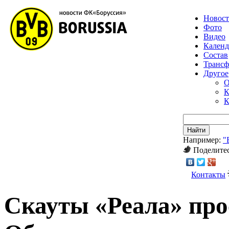
Новос
Фото
Видео
Календ
Состав
Транс
Другое
О
К
К
Найти
Например:
"
Поделитес
Контакты
Скауты «Реала» про