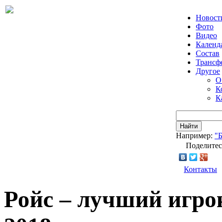
Новост
Фото
Видео
Календ
Состав
Трансф
Другое
О
К
К
Найти
Например:
"
Поделитес
Контакты
Ройс – лучший игро