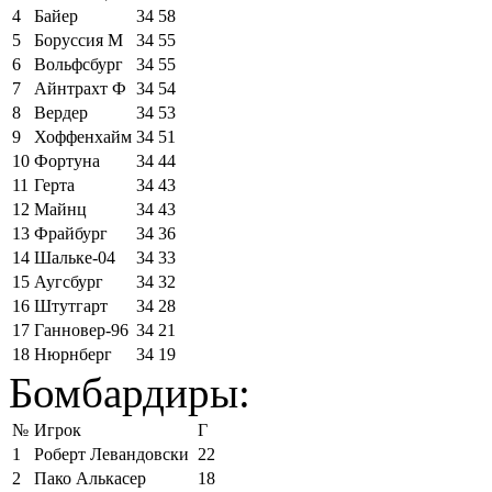
4
Байер
34
58
5
Боруссия М
34
55
6
Вольфсбург
34
55
7
Айнтрахт Ф
34
54
8
Вердер
34
53
9
Хоффенхайм
34
51
10
Фортуна
34
44
11
Герта
34
43
12
Майнц
34
43
13
Фрайбург
34
36
14
Шальке-04
34
33
15
Аугсбург
34
32
16
Штутгарт
34
28
17
Ганновер-96
34
21
18
Нюрнберг
34
19
Бомбардиры:
№
Игрок
Г
1
Роберт Левандовски
22
2
Пако Алькасер
18