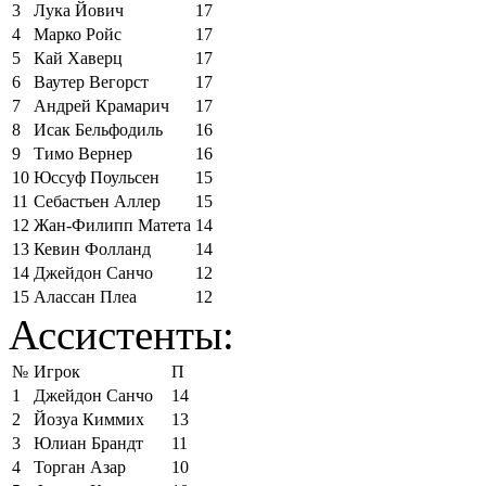
3
Лука Йович
17
4
Марко Ройс
17
5
Кай Хаверц
17
6
Ваутер Вегорст
17
7
Андрей Крамарич
17
8
Исак Бельфодиль
16
9
Тимо Вернер
16
10
Юссуф Поульсен
15
11
Себастьен Аллер
15
12
Жан-Филипп Матета
14
13
Кевин Фолланд
14
14
Джейдон Санчо
12
15
Алассан Плеа
12
Ассистенты:
№
Игрок
П
1
Джейдон Санчо
14
2
Йозуа Киммих
13
3
Юлиан Брандт
11
4
Торган Азар
10