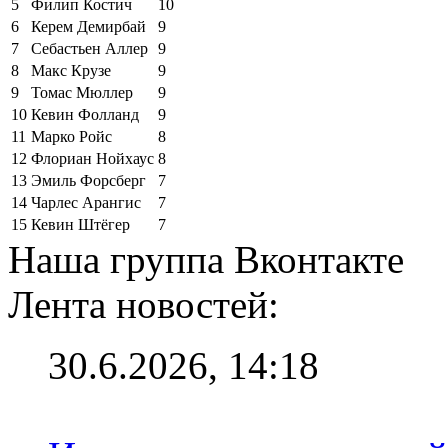
5
Филип Костич
10
6
Керем Демирбай
9
7
Себастьен Аллер
9
8
Макс Крузе
9
9
Томас Мюллер
9
10
Кевин Фолланд
9
11
Марко Ройс
8
12
Флориан Нойхаус
8
13
Эмиль Форсберг
7
14
Чарлес Арангис
7
15
Кевин Штёгер
7
Наша группа Вконтакте
Лента новостей:
30.6.2026, 14:18