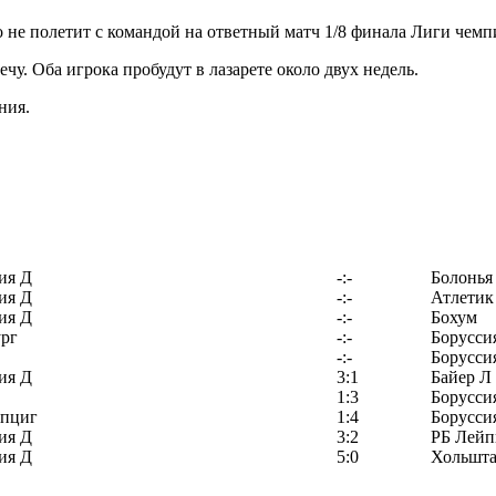
не полетит с командой на ответный матч 1/8 финала Лиги чемп
ечу. Оба игрока пробудут в лазарете около двух недель.
ния.
ия Д
-:-
Болонья
ия Д
-:-
Атлетик
ия Д
-:-
Бохум
рг
-:-
Борусси
-:-
Борусси
ия Д
3:1
Байер Л
1:3
Борусси
йпциг
1:4
Борусси
ия Д
3:2
РБ Лейп
ия Д
5:0
Хольшта