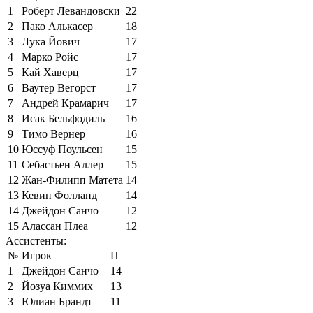
1
Роберт Левандовски
22
2
Пако Алькасер
18
3
Лука Йович
17
4
Марко Ройс
17
5
Кай Хаверц
17
6
Ваутер Вегорст
17
7
Андрей Крамарич
17
8
Исак Бельфодиль
16
9
Тимо Вернер
16
10
Юссуф Поульсен
15
11
Себастьен Аллер
15
12
Жан-Филипп Матета
14
13
Кевин Фолланд
14
14
Джейдон Санчо
12
15
Алассан Плеа
12
Ассистенты:
№
Игрок
П
1
Джейдон Санчо
14
2
Йозуа Киммих
13
3
Юлиан Брандт
11