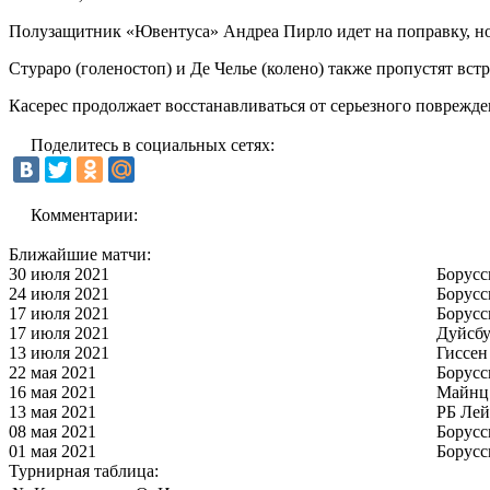
Полузащитник «Ювентуса» Андреа Пирло идет на поправку, но 
Стураро (голеностоп) и Де Челье (колено) также пропустят встр
Касерес продолжает восстанавливаться от серьезного поврежде
Поделитесь в социальных сетях:
Комментарии:
Ближайшие матчи:
30 июля 2021
Борусс
24 июля 2021
Борусс
17 июля 2021
Борусс
17 июля 2021
Дуйсбу
13 июля 2021
Гиссен
22 мая 2021
Борусс
16 мая 2021
Майнц
13 мая 2021
РБ Ле
08 мая 2021
Борусс
01 мая 2021
Борусс
Турнирная таблица: