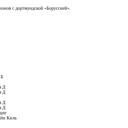
ионов с дортмундской «Боруссией».
 Б
я Д
я Д
я Д
я Д
циг
йн Киль