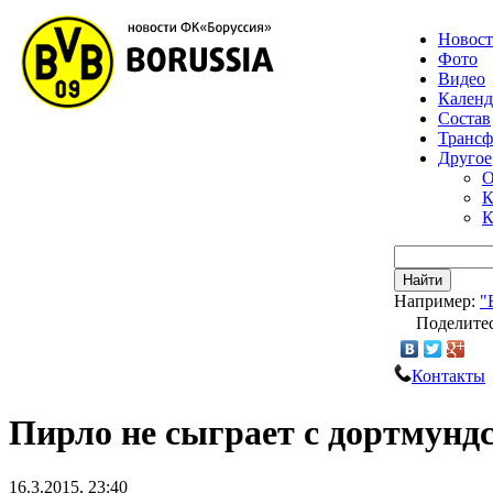
Новос
Фото
Видео
Календ
Состав
Транс
Другое
О
К
К
Найти
Например:
"
Поделитес
Контакты
Пирло не сыграет с дортмунд
16.3.2015, 23:40