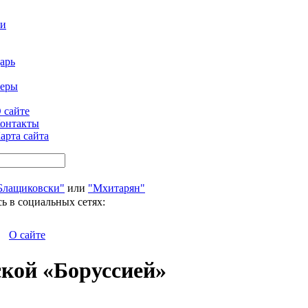
ти
арь
феры
 сайте
онтакты
арта сайта
Блащиковски"
или
"Мхитарян"
ь в социальных сетях:
О сайте
ской «Боруссией»