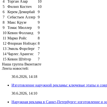
4
Торган Азар
10
5
Филип Костич
10
6
Керем Демирбай
9
7
Себастьен Аллер
9
8
Макс Крузе
9
9
Томас Мюллер
9
10
Кевин Фолланд
9
11
Марко Ройс
8
12
Флориан Нойхаус
8
13
Эмиль Форсберг
7
14
Чарлес Арангис
7
15
Кевин Штёгер
7
Наша группа Вконтакте
Лента новостей:
30.6.2026, 14:18
Изготовление наружной рекламы: ключевые этапы и сов
30.6.2026, 14:10
Наружная реклама в Санкт-Петербурге: изготовление и о