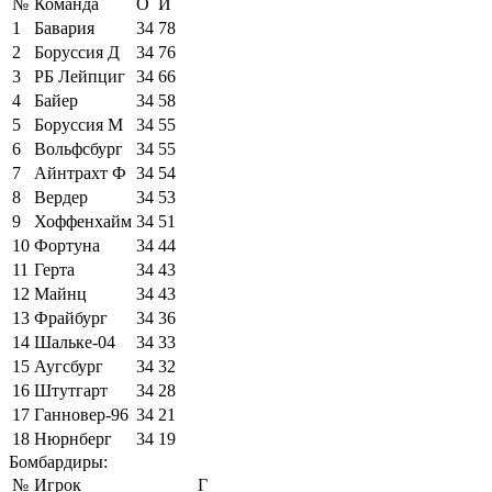
№
Команда
О
И
1
Бавария
34
78
2
Боруссия Д
34
76
3
РБ Лейпциг
34
66
4
Байер
34
58
5
Боруссия М
34
55
6
Вольфсбург
34
55
7
Айнтрахт Ф
34
54
8
Вердер
34
53
9
Хоффенхайм
34
51
10
Фортуна
34
44
11
Герта
34
43
12
Майнц
34
43
13
Фрайбург
34
36
14
Шальке-04
34
33
15
Аугсбург
34
32
16
Штутгарт
34
28
17
Ганновер-96
34
21
18
Нюрнберг
34
19
Бомбардиры:
№
Игрок
Г