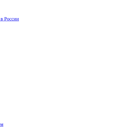
 в России
ом