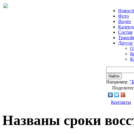
Новост
Фото
Видео
Календ
Состав
Трансф
Другое
О
К
К
Найти
Например:
"
Поделитес
Контакты
Названы сроки восс