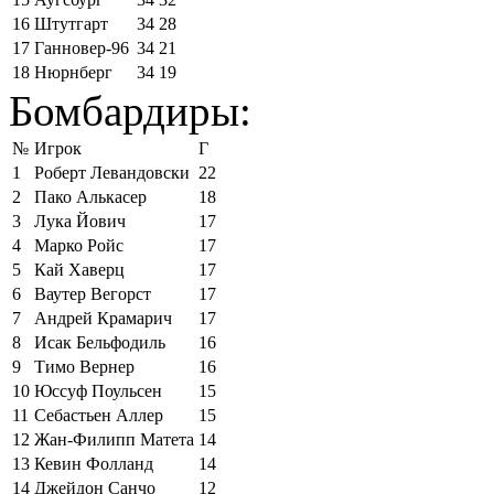
16
Штутгарт
34
28
17
Ганновер-96
34
21
18
Нюрнберг
34
19
Бомбардиры:
№
Игрок
Г
1
Роберт Левандовски
22
2
Пако Алькасер
18
3
Лука Йович
17
4
Марко Ройс
17
5
Кай Хаверц
17
6
Ваутер Вегорст
17
7
Андрей Крамарич
17
8
Исак Бельфодиль
16
9
Тимо Вернер
16
10
Юссуф Поульсен
15
11
Себастьен Аллер
15
12
Жан-Филипп Матета
14
13
Кевин Фолланд
14
14
Джейдон Санчо
12