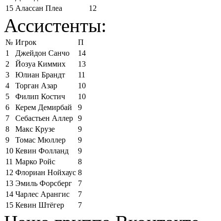
15
Алассан Плеа
12
Ассистенты:
№
Игрок
П
1
Джейдон Санчо
14
2
Йозуа Киммих
13
3
Юлиан Брандт
11
4
Торган Азар
10
5
Филип Костич
10
6
Керем Демирбай
9
7
Себастьен Аллер
9
8
Макс Крузе
9
9
Томас Мюллер
9
10
Кевин Фолланд
9
11
Марко Ройс
8
12
Флориан Нойхаус
8
13
Эмиль Форсберг
7
14
Чарлес Арангис
7
15
Кевин Штёгер
7