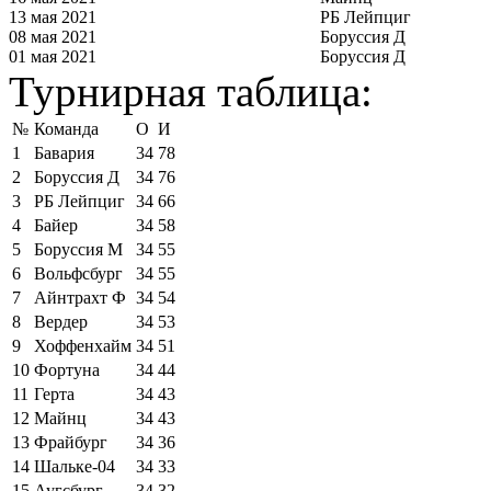
13 мая 2021
РБ Лейпциг
08 мая 2021
Боруссия Д
01 мая 2021
Боруссия Д
Турнирная таблица:
№
Команда
О
И
1
Бавария
34
78
2
Боруссия Д
34
76
3
РБ Лейпциг
34
66
4
Байер
34
58
5
Боруссия М
34
55
6
Вольфсбург
34
55
7
Айнтрахт Ф
34
54
8
Вердер
34
53
9
Хоффенхайм
34
51
10
Фортуна
34
44
11
Герта
34
43
12
Майнц
34
43
13
Фрайбург
34
36
14
Шальке-04
34
33
15
Аугсбург
34
32