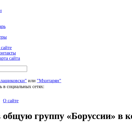
и
арь
еры
 сайте
онтакты
арта сайта
Блащиковски"
или
"Мхитарян"
ь в социальных сетях:
О сайте
 общую группу «Боруссии» в к