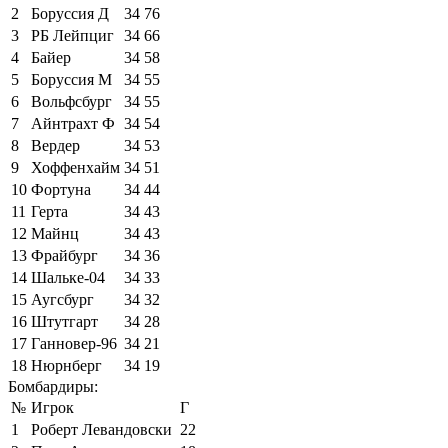
2
Боруссия Д
34
76
3
РБ Лейпциг
34
66
4
Байер
34
58
5
Боруссия М
34
55
6
Вольфсбург
34
55
7
Айнтрахт Ф
34
54
8
Вердер
34
53
9
Хоффенхайм
34
51
10
Фортуна
34
44
11
Герта
34
43
12
Майнц
34
43
13
Фрайбург
34
36
14
Шальке-04
34
33
15
Аугсбург
34
32
16
Штутгарт
34
28
17
Ганновер-96
34
21
18
Нюрнберг
34
19
Бомбардиры:
№
Игрок
Г
1
Роберт Левандовски
22