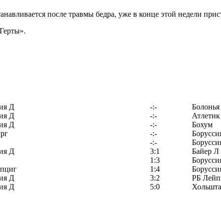
навливается после травмы бедра, уже в конце этой недели при
Герты».
ия Д
-:-
Болонья
ия Д
-:-
Атлетик
ия Д
-:-
Бохум
рг
-:-
Борусси
-:-
Борусси
ия Д
3:1
Байер Л
1:3
Борусси
йпциг
1:4
Борусси
ия Д
3:2
РБ Лейп
ия Д
5:0
Хольшта