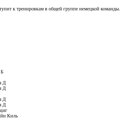
ступит к тренировкам в общей группе немецкой команды.
 Б
я Д
я Д
я Д
я Д
циг
йн Киль