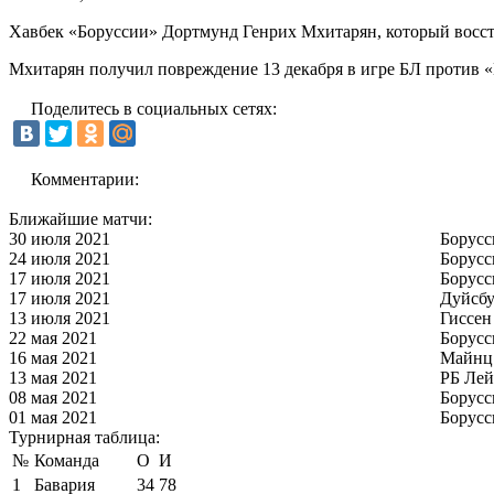
Хавбек «Боруссии» Дортмунд Генрих Мхитарян, который восста
Мхитарян получил повреждение 13 декабря в игре БЛ против «
Поделитесь в социальных сетях:
Комментарии:
Ближайшие матчи:
30 июля 2021
Борусс
24 июля 2021
Борусс
17 июля 2021
Борусс
17 июля 2021
Дуйсбу
13 июля 2021
Гиссен
22 мая 2021
Борусс
16 мая 2021
Майнц
13 мая 2021
РБ Ле
08 мая 2021
Борусс
01 мая 2021
Борусс
Турнирная таблица:
№
Команда
О
И
1
Бавария
34
78