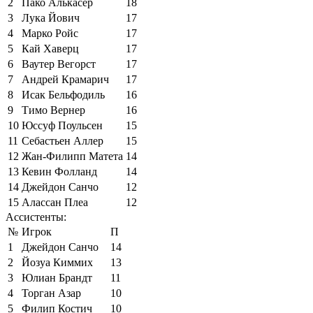
2
Пако Алькасер
18
3
Лука Йович
17
4
Марко Ройс
17
5
Кай Хаверц
17
6
Ваутер Вегорст
17
7
Андрей Крамарич
17
8
Исак Бельфодиль
16
9
Тимо Вернер
16
10
Юссуф Поульсен
15
11
Себастьен Аллер
15
12
Жан-Филипп Матета
14
13
Кевин Фолланд
14
14
Джейдон Санчо
12
15
Алассан Плеа
12
Ассистенты:
№
Игрок
П
1
Джейдон Санчо
14
2
Йозуа Киммих
13
3
Юлиан Брандт
11
4
Торган Азар
10
5
Филип Костич
10