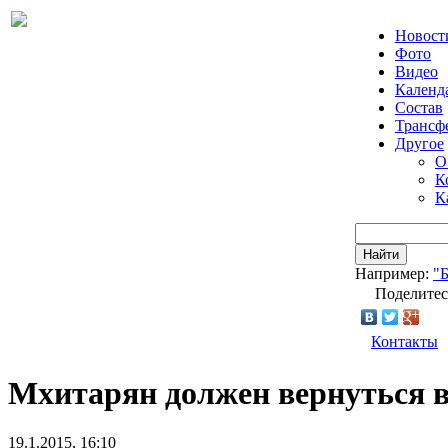
Новост
Фото
Видео
Календ
Состав
Трансф
Другое
О
К
К
Найти
Например:
"
Поделитес
Контакты
Мхитарян должен вернуться в
19.1.2015, 16:10