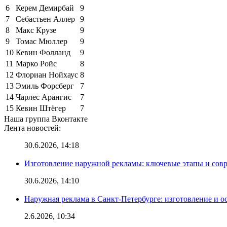
6
Керем Демирбай
9
7
Себастьен Аллер
9
8
Макс Крузе
9
9
Томас Мюллер
9
10
Кевин Фолланд
9
11
Марко Ройс
8
12
Флориан Нойхаус
8
13
Эмиль Форсберг
7
14
Чарлес Арангис
7
15
Кевин Штёгер
7
Наша группа Вконтакте
Лента новостей:
30.6.2026, 14:18
Изготовление наружной рекламы: ключевые этапы и сов
30.6.2026, 14:10
Наружная реклама в Санкт-Петербурге: изготовление и о
2.6.2026, 10:34