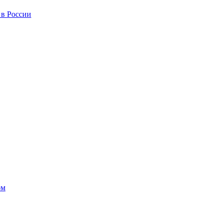
 в России
ом