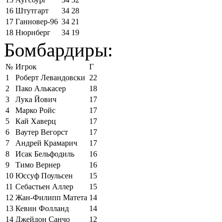
16
Штутгарт
34
28
17
Ганновер-96
34
21
18
Нюрнберг
34
19
Бомбардиры:
№
Игрок
Г
1
Роберт Левандовски
22
2
Пако Алькасер
18
3
Лука Йович
17
4
Марко Ройс
17
5
Кай Хаверц
17
6
Ваутер Вегорст
17
7
Андрей Крамарич
17
8
Исак Бельфодиль
16
9
Тимо Вернер
16
10
Юссуф Поульсен
15
11
Себастьен Аллер
15
12
Жан-Филипп Матета
14
13
Кевин Фолланд
14
14
Джейдон Санчо
12