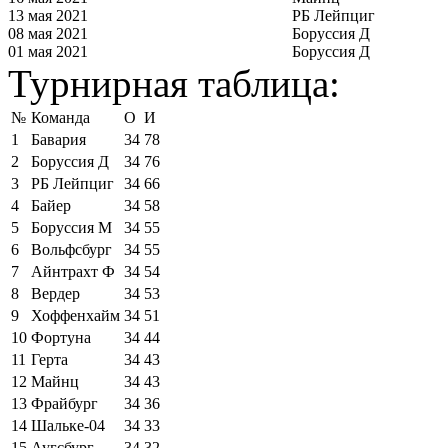
13 мая 2021
РБ Лейпциг
08 мая 2021
Боруссия Д
01 мая 2021
Боруссия Д
Турнирная таблица:
№
Команда
О
И
1
Бавария
34
78
2
Боруссия Д
34
76
3
РБ Лейпциг
34
66
4
Байер
34
58
5
Боруссия М
34
55
6
Вольфсбург
34
55
7
Айнтрахт Ф
34
54
8
Вердер
34
53
9
Хоффенхайм
34
51
10
Фортуна
34
44
11
Герта
34
43
12
Майнц
34
43
13
Фрайбург
34
36
14
Шальке-04
34
33
15
Аугсбург
34
32