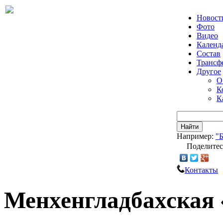
Новост
Фото
Видео
Календ
Состав
Трансф
Другое
О
К
К
Найти
Например:
"
Поделитес
Контакты
Менхенгладбахская 