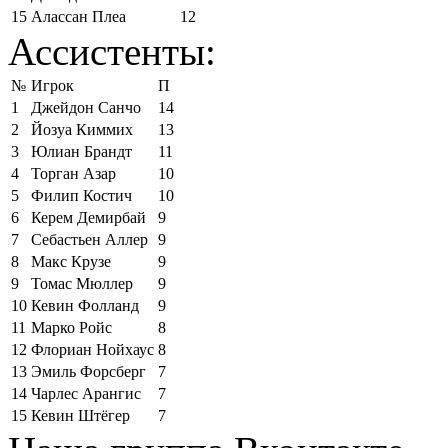
15
Алассан Плеа
12
Ассистенты:
№
Игрок
П
1
Джейдон Санчо
14
2
Йозуа Киммих
13
3
Юлиан Брандт
11
4
Торган Азар
10
5
Филип Костич
10
6
Керем Демирбай
9
7
Себастьен Аллер
9
8
Макс Крузе
9
9
Томас Мюллер
9
10
Кевин Фолланд
9
11
Марко Ройс
8
12
Флориан Нойхаус
8
13
Эмиль Форсберг
7
14
Чарлес Арангис
7
15
Кевин Штёгер
7