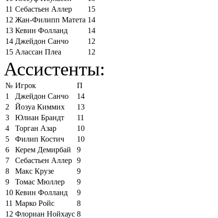
11
Себастьен Аллер
15
12
Жан-Филипп Матета
14
13
Кевин Фолланд
14
14
Джейдон Санчо
12
15
Алассан Плеа
12
Ассистенты:
№
Игрок
П
1
Джейдон Санчо
14
2
Йозуа Киммих
13
3
Юлиан Брандт
11
4
Торган Азар
10
5
Филип Костич
10
6
Керем Демирбай
9
7
Себастьен Аллер
9
8
Макс Крузе
9
9
Томас Мюллер
9
10
Кевин Фолланд
9
11
Марко Ройс
8
12
Флориан Нойхаус
8