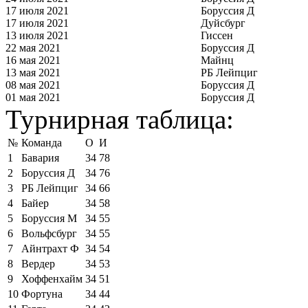
17 июля 2021
Боруссия Д
17 июля 2021
Дуйсбург
13 июля 2021
Гиссен
22 мая 2021
Боруссия Д
16 мая 2021
Майнц
13 мая 2021
РБ Лейпциг
08 мая 2021
Боруссия Д
01 мая 2021
Боруссия Д
Турнирная таблица:
№
Команда
О
И
1
Бавария
34
78
2
Боруссия Д
34
76
3
РБ Лейпциг
34
66
4
Байер
34
58
5
Боруссия М
34
55
6
Вольфсбург
34
55
7
Айнтрахт Ф
34
54
8
Вердер
34
53
9
Хоффенхайм
34
51
10
Фортуна
34
44