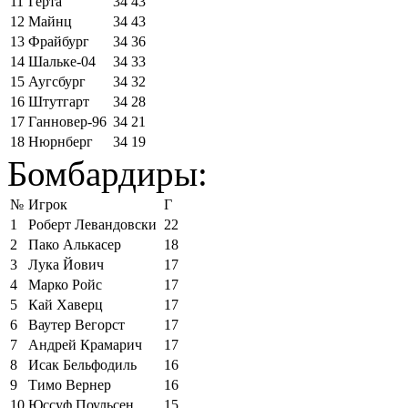
11
Герта
34
43
12
Майнц
34
43
13
Фрайбург
34
36
14
Шальке-04
34
33
15
Аугсбург
34
32
16
Штутгарт
34
28
17
Ганновер-96
34
21
18
Нюрнберг
34
19
Бомбардиры:
№
Игрок
Г
1
Роберт Левандовски
22
2
Пако Алькасер
18
3
Лука Йович
17
4
Марко Ройс
17
5
Кай Хаверц
17
6
Ваутер Вегорст
17
7
Андрей Крамарич
17
8
Исак Бельфодиль
16
9
Тимо Вернер
16
10
Юссуф Поульсен
15