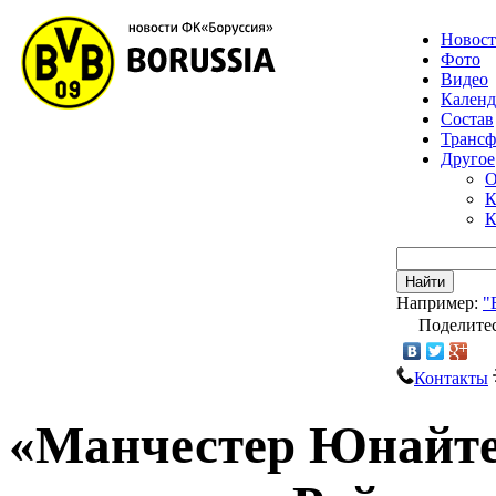
Новос
Фото
Видео
Календ
Состав
Транс
Другое
О
К
К
Найти
Например:
"
Поделитес
Контакты
«Манчестер Юнайте