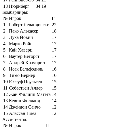
18
Нюрнберг
34
19
Бомбардиры:
№
Игрок
Г
1
Роберт Левандовски
22
2
Пако Алькасер
18
3
Лука Йович
17
4
Марко Ройс
17
5
Кай Хаверц
17
6
Ваутер Вегорст
17
7
Андрей Крамарич
17
8
Исак Бельфодиль
16
9
Тимо Вернер
16
10
Юссуф Поульсен
15
11
Себастьен Аллер
15
12
Жан-Филипп Матета
14
13
Кевин Фолланд
14
14
Джейдон Санчо
12
15
Алассан Плеа
12
Ассистенты:
№
Игрок
П