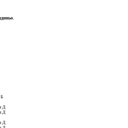
ндиньо
.
 Б
я Д
я Д
я Д
я Д