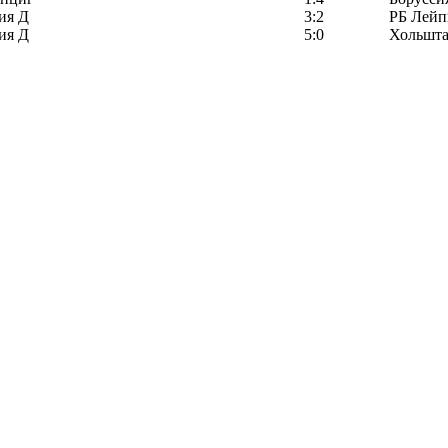
ия Д
3:2
РБ Лейп
ия Д
5:0
Хольшта