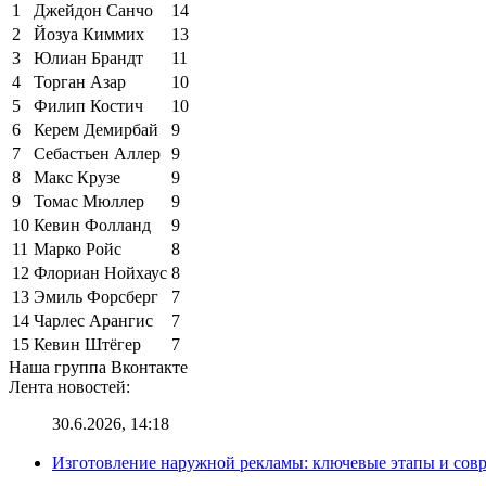
1
Джейдон Санчо
14
2
Йозуа Киммих
13
3
Юлиан Брандт
11
4
Торган Азар
10
5
Филип Костич
10
6
Керем Демирбай
9
7
Себастьен Аллер
9
8
Макс Крузе
9
9
Томас Мюллер
9
10
Кевин Фолланд
9
11
Марко Ройс
8
12
Флориан Нойхаус
8
13
Эмиль Форсберг
7
14
Чарлес Арангис
7
15
Кевин Штёгер
7
Наша группа Вконтакте
Лента новостей:
30.6.2026, 14:18
Изготовление наружной рекламы: ключевые этапы и сов