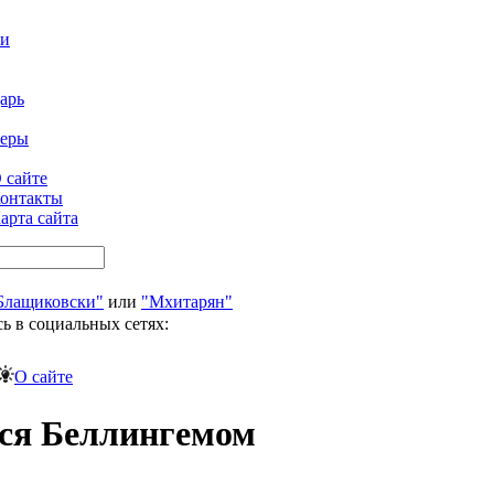
ти
арь
феры
 сайте
онтакты
арта сайта
Блащиковски"
или
"Мхитарян"
ь в социальных сетях:
О сайте
тся Беллингемом