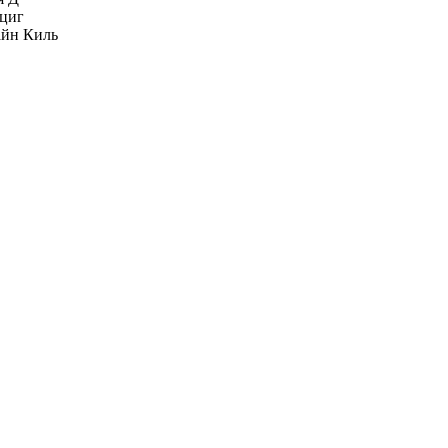
циг
йн Киль