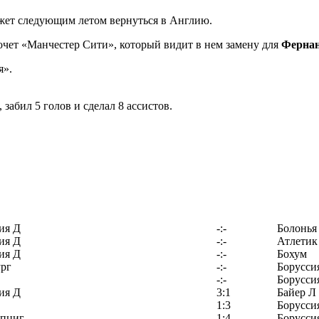
жет следующим летом вернуться в Англию.
хочет «Манчестер Сити», который видит в нем замену для
Ферна
я».
 забил 5 голов и сделал 8 ассистов.
ия Д
-:-
Болонья
ия Д
-:-
Атлетик
ия Д
-:-
Бохум
рг
-:-
Борусси
-:-
Борусси
ия Д
3:1
Байер Л
1:3
Борусси
йпциг
1:4
Борусси