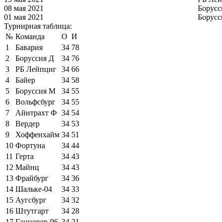
08 мая 2021
Борусс
01 мая 2021
Борусс
Турнирная таблица:
№
Команда
О
И
1
Бавария
34
78
2
Боруссия Д
34
76
3
РБ Лейпциг
34
66
4
Байер
34
58
5
Боруссия М
34
55
6
Вольфсбург
34
55
7
Айнтрахт Ф
34
54
8
Вердер
34
53
9
Хоффенхайм
34
51
10
Фортуна
34
44
11
Герта
34
43
12
Майнц
34
43
13
Фрайбург
34
36
14
Шальке-04
34
33
15
Аугсбург
34
32
16
Штутгарт
34
28
17
Ганновер-96
34
21