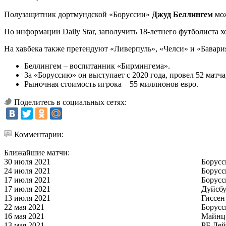
Полузащитник дортмундской «Боруссии»
Джуд Беллингем
мо
По информации Daily Star, заполучить 18-летнего футболиста 
На хавбека также претендуют «Ливерпуль», «Челси» и «Бавари
Беллингем – воспитанник «Бирмингема».
За «Боруссию» он выступает с 2020 года, провел 52 матча,
Рыночная стоимость игрока – 55 миллионов евро.
Поделитесь в социальных сетях:
Комментарии:
Ближайшие матчи:
30 июля 2021
Борусс
24 июля 2021
Борусс
17 июля 2021
Борусс
17 июля 2021
Дуйсбу
13 июля 2021
Гиссен
22 мая 2021
Борусс
16 мая 2021
Майнц
13 мая 2021
РБ Ле