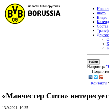
Новос
Фото
Видео
Календ
Состав
Транс
Другое
О
К
К
Найти
Например:
"
Поделитес
Контакты
«Манчестер Сити» интересуе
13.9.2021, 10:35