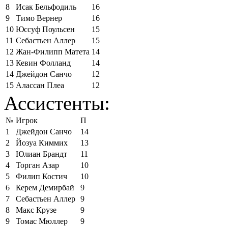
8
Исак Бельфодиль
16
9
Тимо Вернер
16
10
Юссуф Поульсен
15
11
Себастьен Аллер
15
12
Жан-Филипп Матета
14
13
Кевин Фолланд
14
14
Джейдон Санчо
12
15
Алассан Плеа
12
Ассистенты:
№
Игрок
П
1
Джейдон Санчо
14
2
Йозуа Киммих
13
3
Юлиан Брандт
11
4
Торган Азар
10
5
Филип Костич
10
6
Керем Демирбай
9
7
Себастьен Аллер
9
8
Макс Крузе
9
9
Томас Мюллер
9