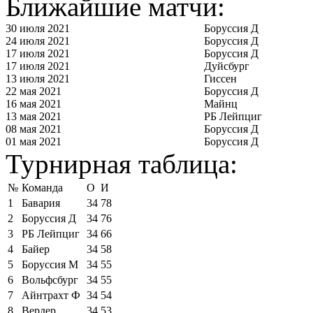
Ближайшие матчи:
30 июля 2021
Боруссия Д
24 июля 2021
Боруссия Д
17 июля 2021
Боруссия Д
17 июля 2021
Дуйсбург
13 июля 2021
Гиссен
22 мая 2021
Боруссия Д
16 мая 2021
Майнц
13 мая 2021
РБ Лейпциг
08 мая 2021
Боруссия Д
01 мая 2021
Боруссия Д
Турнирная таблица:
№
Команда
О
И
1
Бавария
34
78
2
Боруссия Д
34
76
3
РБ Лейпциг
34
66
4
Байер
34
58
5
Боруссия М
34
55
6
Вольфсбург
34
55
7
Айнтрахт Ф
34
54
8
Вердер
34
53