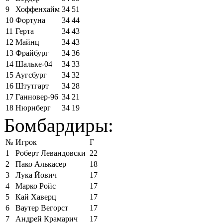
9
Хоффенхайм
34
51
10
Фортуна
34
44
11
Герта
34
43
12
Майнц
34
43
13
Фрайбург
34
36
14
Шальке-04
34
33
15
Аугсбург
34
32
16
Штутгарт
34
28
17
Ганновер-96
34
21
18
Нюрнберг
34
19
Бомбардиры:
№
Игрок
Г
1
Роберт Левандовски
22
2
Пако Алькасер
18
3
Лука Йович
17
4
Марко Ройс
17
5
Кай Хаверц
17
6
Ваутер Вегорст
17
7
Андрей Крамарич
17