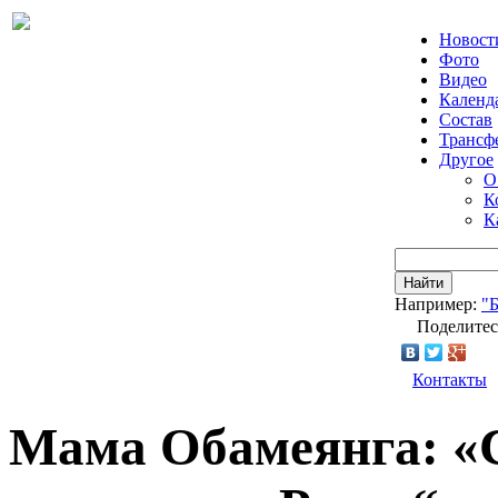
Новост
Фото
Видео
Календ
Состав
Трансф
Другое
О
К
К
Найти
Например:
"
Поделитес
Контакты
Мама Обамеянга: «