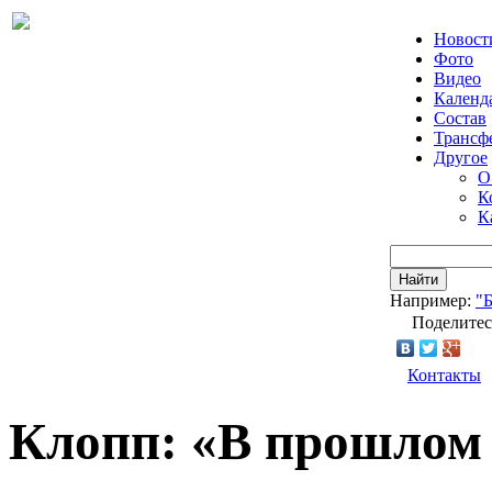
Новост
Фото
Видео
Календ
Состав
Трансф
Другое
О
К
К
Найти
Например:
"
Поделитес
Контакты
Клопп: «В прошлом 