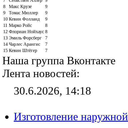
7
Себастьен Аллер
9
8
Макс Крузе
9
9
Томас Мюллер
9
10
Кевин Фолланд
9
11
Марко Ройс
8
12
Флориан Нойхаус
8
13
Эмиль Форсберг
7
14
Чарлес Арангис
7
15
Кевин Штёгер
7
Наша группа Вконтакте
Лента новостей:
30.6.2026, 14:18
Изготовление наружной