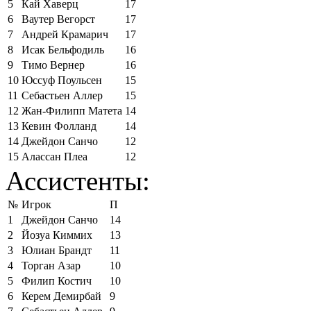
5
Кай Хаверц
17
6
Ваутер Вегорст
17
7
Андрей Крамарич
17
8
Исак Бельфодиль
16
9
Тимо Вернер
16
10
Юссуф Поульсен
15
11
Себастьен Аллер
15
12
Жан-Филипп Матета
14
13
Кевин Фолланд
14
14
Джейдон Санчо
12
15
Алассан Плеа
12
Ассистенты:
№
Игрок
П
1
Джейдон Санчо
14
2
Йозуа Киммих
13
3
Юлиан Брандт
11
4
Торган Азар
10
5
Филип Костич
10
6
Керем Демирбай
9