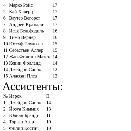
4
Марко Ройс
17
5
Кай Хаверц
17
6
Ваутер Вегорст
17
7
Андрей Крамарич
17
8
Исак Бельфодиль
16
9
Тимо Вернер
16
10
Юссуф Поульсен
15
11
Себастьен Аллер
15
12
Жан-Филипп Матета
14
13
Кевин Фолланд
14
14
Джейдон Санчо
12
15
Алассан Плеа
12
Ассистенты:
№
Игрок
П
1
Джейдон Санчо
14
2
Йозуа Киммих
13
3
Юлиан Брандт
11
4
Торган Азар
10
5
Филип Костич
10