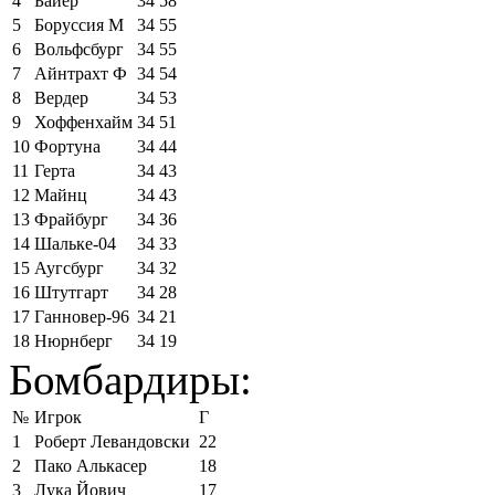
4
Байер
34
58
5
Боруссия М
34
55
6
Вольфсбург
34
55
7
Айнтрахт Ф
34
54
8
Вердер
34
53
9
Хоффенхайм
34
51
10
Фортуна
34
44
11
Герта
34
43
12
Майнц
34
43
13
Фрайбург
34
36
14
Шальке-04
34
33
15
Аугсбург
34
32
16
Штутгарт
34
28
17
Ганновер-96
34
21
18
Нюрнберг
34
19
Бомбардиры:
№
Игрок
Г
1
Роберт Левандовски
22
2
Пако Алькасер
18
3
Лука Йович
17