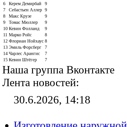
6
Керем Демирбай
9
7
Себастьен Аллер
9
8
Макс Крузе
9
9
Томас Мюллер
9
10
Кевин Фолланд
9
11
Марко Ройс
8
12
Флориан Нойхаус
8
13
Эмиль Форсберг
7
14
Чарлес Арангис
7
15
Кевин Штёгер
7
Наша группа Вконтакте
Лента новостей:
30.6.2026, 14:18
Изготовление наружной