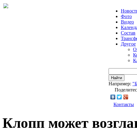
Новост
Фото
Видео
Календ
Состав
Трансф
Другое
О
К
К
Найти
Например:
"
Поделитес
Контакты
Клопп может возгла