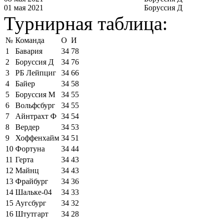
01 мая 2021
Боруссия Д
Турнирная таблица:
№
Команда
О
И
1
Бавария
34
78
2
Боруссия Д
34
76
3
РБ Лейпциг
34
66
4
Байер
34
58
5
Боруссия М
34
55
6
Вольфсбург
34
55
7
Айнтрахт Ф
34
54
8
Вердер
34
53
9
Хоффенхайм
34
51
10
Фортуна
34
44
11
Герта
34
43
12
Майнц
34
43
13
Фрайбург
34
36
14
Шальке-04
34
33
15
Аугсбург
34
32
16
Штутгарт
34
28