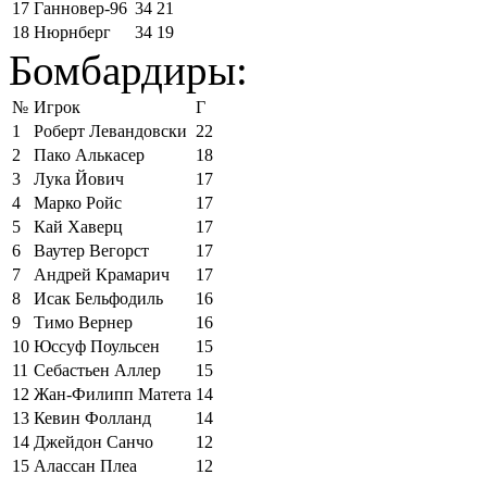
17
Ганновер-96
34
21
18
Нюрнберг
34
19
Бомбардиры:
№
Игрок
Г
1
Роберт Левандовски
22
2
Пако Алькасер
18
3
Лука Йович
17
4
Марко Ройс
17
5
Кай Хаверц
17
6
Ваутер Вегорст
17
7
Андрей Крамарич
17
8
Исак Бельфодиль
16
9
Тимо Вернер
16
10
Юссуф Поульсен
15
11
Себастьен Аллер
15
12
Жан-Филипп Матета
14
13
Кевин Фолланд
14
14
Джейдон Санчо
12
15
Алассан Плеа
12