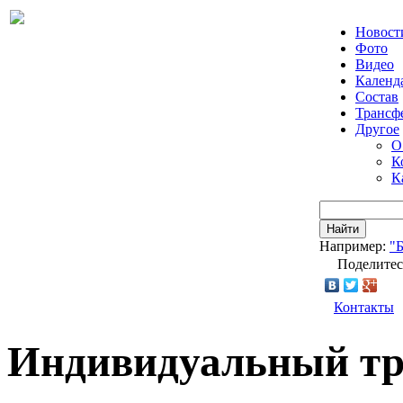
Новост
Фото
Видео
Календ
Состав
Трансф
Другое
О
К
К
Найти
Например:
"
Поделитес
Контакты
Индивидуальный тр