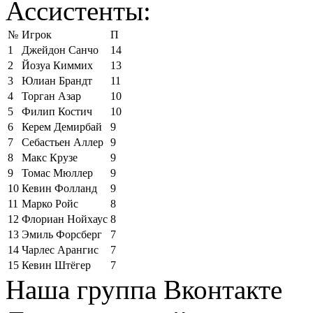
Ассистенты:
№
Игрок
П
1
Джейдон Санчо
14
2
Йозуа Киммих
13
3
Юлиан Брандт
11
4
Торган Азар
10
5
Филип Костич
10
6
Керем Демирбай
9
7
Себастьен Аллер
9
8
Макс Крузе
9
9
Томас Мюллер
9
10
Кевин Фолланд
9
11
Марко Ройс
8
12
Флориан Нойхаус
8
13
Эмиль Форсберг
7
14
Чарлес Арангис
7
15
Кевин Штёгер
7
Наша группа Вконтакте