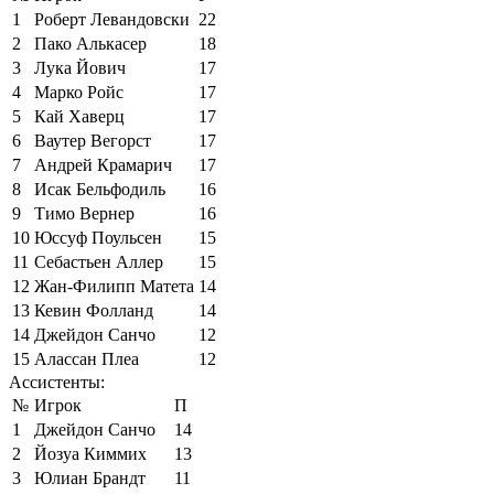
1
Роберт Левандовски
22
2
Пако Алькасер
18
3
Лука Йович
17
4
Марко Ройс
17
5
Кай Хаверц
17
6
Ваутер Вегорст
17
7
Андрей Крамарич
17
8
Исак Бельфодиль
16
9
Тимо Вернер
16
10
Юссуф Поульсен
15
11
Себастьен Аллер
15
12
Жан-Филипп Матета
14
13
Кевин Фолланд
14
14
Джейдон Санчо
12
15
Алассан Плеа
12
Ассистенты:
№
Игрок
П
1
Джейдон Санчо
14
2
Йозуа Киммих
13
3
Юлиан Брандт
11