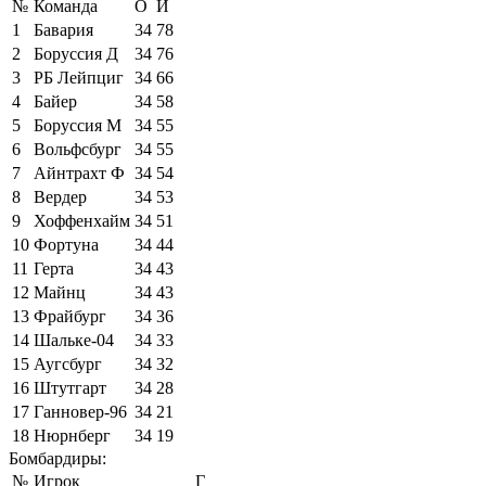
№
Команда
О
И
1
Бавария
34
78
2
Боруссия Д
34
76
3
РБ Лейпциг
34
66
4
Байер
34
58
5
Боруссия М
34
55
6
Вольфсбург
34
55
7
Айнтрахт Ф
34
54
8
Вердер
34
53
9
Хоффенхайм
34
51
10
Фортуна
34
44
11
Герта
34
43
12
Майнц
34
43
13
Фрайбург
34
36
14
Шальке-04
34
33
15
Аугсбург
34
32
16
Штутгарт
34
28
17
Ганновер-96
34
21
18
Нюрнберг
34
19
Бомбардиры:
№
Игрок
Г