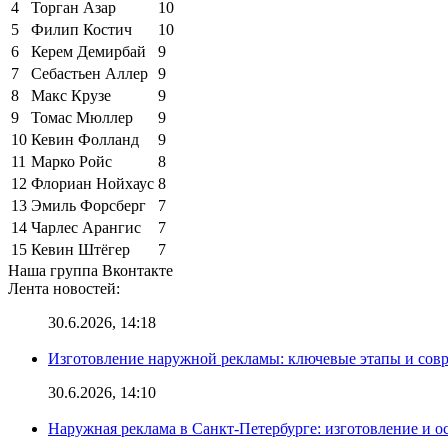
4
Торган Азар
10
5
Филип Костич
10
6
Керем Демирбай
9
7
Себастьен Аллер
9
8
Макс Крузе
9
9
Томас Мюллер
9
10
Кевин Фолланд
9
11
Марко Ройс
8
12
Флориан Нойхаус
8
13
Эмиль Форсберг
7
14
Чарлес Арангис
7
15
Кевин Штёгер
7
Наша группа Вконтакте
Лента новостей:
30.6.2026, 14:18
Изготовление наружной рекламы: ключевые этапы и сов
30.6.2026, 14:10
Наружная реклама в Санкт-Петербурге: изготовление и о