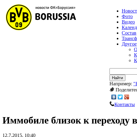
Новос
Фото
Видео
Календ
Состав
Транс
Другое
О
К
К
Найти
Например:
"
Поделитес
Контакты
Иммобиле близок к переходу 
12.7.2015, 10:40