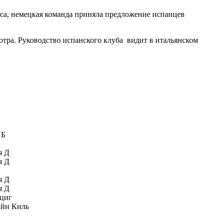
ca, немецкая команда приняла предложение испанцев
тра. Руководство испанского клуба видит в итальянском
 Б
я Д
я Д
я Д
я Д
циг
йн Киль