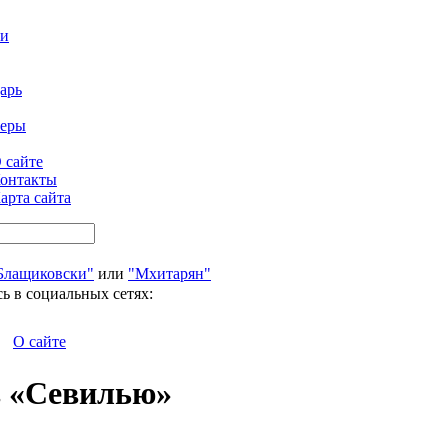
ти
арь
феры
 сайте
онтакты
арта сайта
Блащиковски"
или
"Мхитарян"
ь в социальных сетях:
О сайте
в «Севилью»