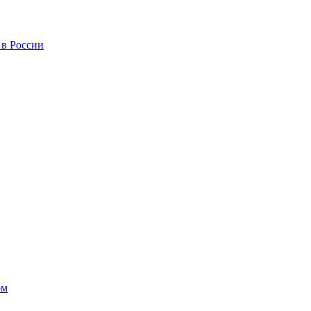
 в России
ом