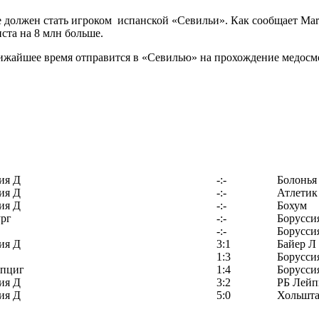
должен стать игроком испанской «Севильи». Как сообщает Mar
ста на 8 млн больше.
лижайшее время отправится в «Севилью» на прохождение медосмо
ия Д
-:-
Болонья
ия Д
-:-
Атлетик
ия Д
-:-
Бохум
рг
-:-
Борусси
-:-
Борусси
ия Д
3:1
Байер Л
1:3
Борусси
йпциг
1:4
Борусси
ия Д
3:2
РБ Лейп
ия Д
5:0
Хольшта