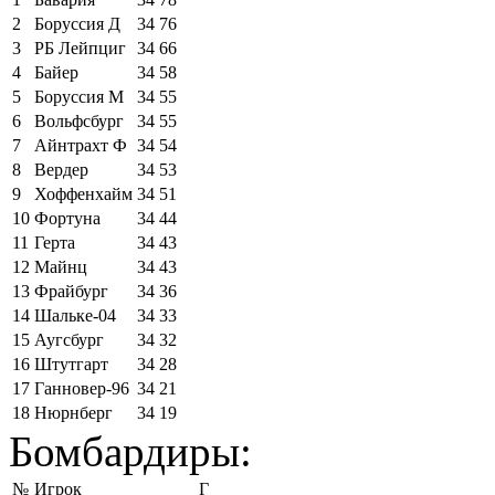
2
Боруссия Д
34
76
3
РБ Лейпциг
34
66
4
Байер
34
58
5
Боруссия М
34
55
6
Вольфсбург
34
55
7
Айнтрахт Ф
34
54
8
Вердер
34
53
9
Хоффенхайм
34
51
10
Фортуна
34
44
11
Герта
34
43
12
Майнц
34
43
13
Фрайбург
34
36
14
Шальке-04
34
33
15
Аугсбург
34
32
16
Штутгарт
34
28
17
Ганновер-96
34
21
18
Нюрнберг
34
19
Бомбардиры:
№
Игрок
Г