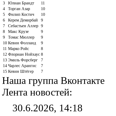
3
Юлиан Брандт
11
4
Торган Азар
10
5
Филип Костич
10
6
Керем Демирбай
9
7
Себастьен Аллер
9
8
Макс Крузе
9
9
Томас Мюллер
9
10
Кевин Фолланд
9
11
Марко Ройс
8
12
Флориан Нойхаус
8
13
Эмиль Форсберг
7
14
Чарлес Арангис
7
15
Кевин Штёгер
7
Наша группа Вконтакте
Лента новостей:
30.6.2026, 14:18