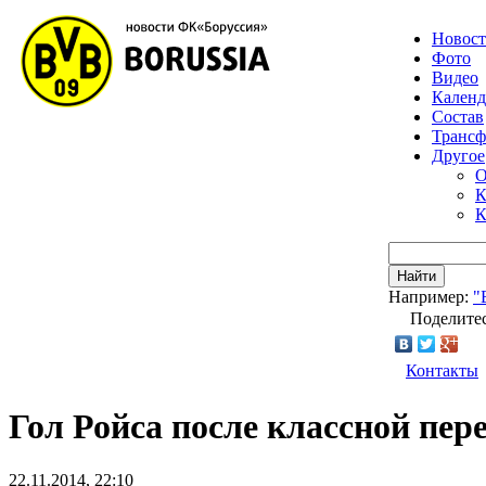
Новос
Фото
Видео
Календ
Состав
Транс
Другое
О
К
К
Найти
Например:
"
Поделитес
Контакты
Гол Ройса после классной пе
22.11.2014, 22:10