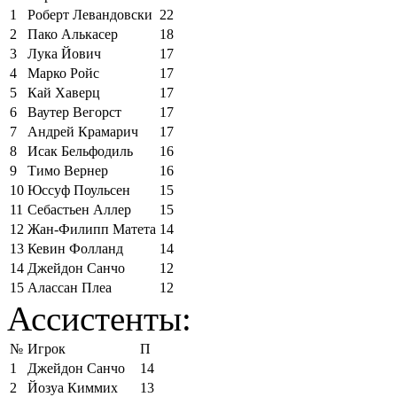
1
Роберт Левандовски
22
2
Пако Алькасер
18
3
Лука Йович
17
4
Марко Ройс
17
5
Кай Хаверц
17
6
Ваутер Вегорст
17
7
Андрей Крамарич
17
8
Исак Бельфодиль
16
9
Тимо Вернер
16
10
Юссуф Поульсен
15
11
Себастьен Аллер
15
12
Жан-Филипп Матета
14
13
Кевин Фолланд
14
14
Джейдон Санчо
12
15
Алассан Плеа
12
Ассистенты:
№
Игрок
П
1
Джейдон Санчо
14
2
Йозуа Киммих
13