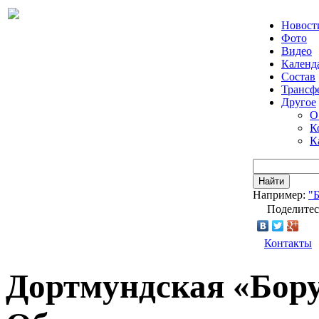
Новост
Фото
Видео
Календ
Состав
Трансф
Другое
О
К
К
Найти
Например:
"
Поделитес
Контакты
Дортмундская «Бору