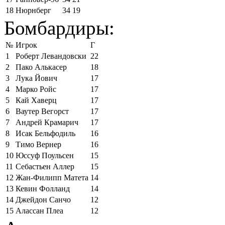
18
Нюрнберг
34
19
Бомбардиры:
№
Игрок
Г
1
Роберт Левандовски
22
2
Пако Алькасер
18
3
Лука Йович
17
4
Марко Ройс
17
5
Кай Хаверц
17
6
Ваутер Вегорст
17
7
Андрей Крамарич
17
8
Исак Бельфодиль
16
9
Тимо Вернер
16
10
Юссуф Поульсен
15
11
Себастьен Аллер
15
12
Жан-Филипп Матета
14
13
Кевин Фолланд
14
14
Джейдон Санчо
12
15
Алассан Плеа
12