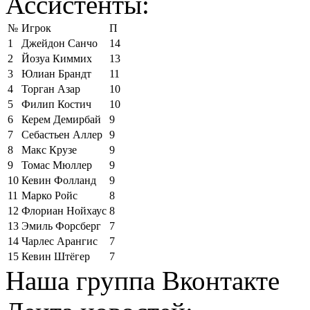
Ассистенты:
№
Игрок
П
1
Джейдон Санчо
14
2
Йозуа Киммих
13
3
Юлиан Брандт
11
4
Торган Азар
10
5
Филип Костич
10
6
Керем Демирбай
9
7
Себастьен Аллер
9
8
Макс Крузе
9
9
Томас Мюллер
9
10
Кевин Фолланд
9
11
Марко Ройс
8
12
Флориан Нойхаус
8
13
Эмиль Форсберг
7
14
Чарлес Арангис
7
15
Кевин Штёгер
7
Наша группа Вконтакте