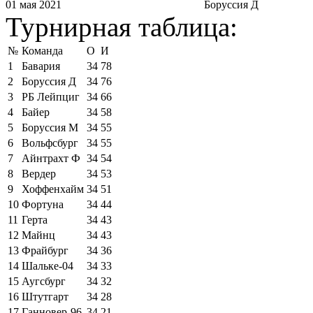
01 мая 2021
Боруссия Д
Турнирная таблица:
№
Команда
О
И
1
Бавария
34
78
2
Боруссия Д
34
76
3
РБ Лейпциг
34
66
4
Байер
34
58
5
Боруссия М
34
55
6
Вольфсбург
34
55
7
Айнтрахт Ф
34
54
8
Вердер
34
53
9
Хоффенхайм
34
51
10
Фортуна
34
44
11
Герта
34
43
12
Майнц
34
43
13
Фрайбург
34
36
14
Шальке-04
34
33
15
Аугсбург
34
32
16
Штутгарт
34
28
17
Ганновер-96
34
21