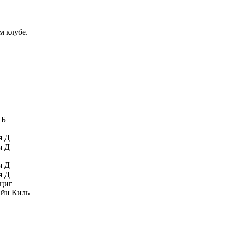
м клубе.
 Б
я Д
я Д
я Д
я Д
циг
йн Киль