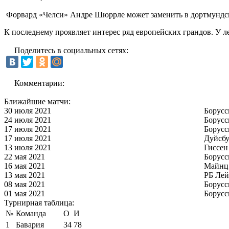
Форвард «Челси» Андре Шюррле может заменить в дортмундск
К последнему проявляет интерес ряд европейских грандов. У л
Поделитесь в социальных сетях:
Комментарии:
Ближайшие матчи:
30 июля 2021
Борусс
24 июля 2021
Борусс
17 июля 2021
Борусс
17 июля 2021
Дуйсбу
13 июля 2021
Гиссен
22 мая 2021
Борусс
16 мая 2021
Майнц
13 мая 2021
РБ Ле
08 мая 2021
Борусс
01 мая 2021
Борусс
Турнирная таблица:
№
Команда
О
И
1
Бавария
34
78