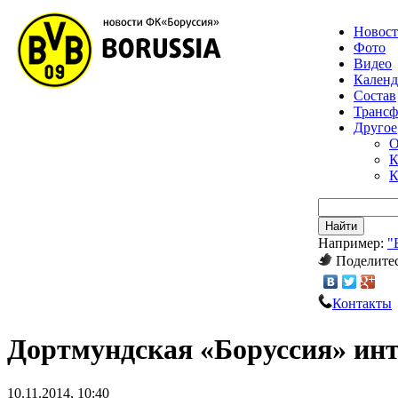
Новос
Фото
Видео
Календ
Состав
Транс
Другое
О
К
К
Найти
Например:
"
Поделитес
Контакты
Дортмундская «Боруссия» ин
10.11.2014, 10:40