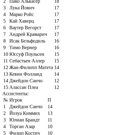
2
Пако Алькасер
18
3
Лука Йович
17
4
Марко Ройс
17
5
Кай Хаверц
17
6
Ваутер Вегорст
17
7
Андрей Крамарич
17
8
Исак Бельфодиль
16
9
Тимо Вернер
16
10
Юссуф Поульсен
15
11
Себастьен Аллер
15
12
Жан-Филипп Матета
14
13
Кевин Фолланд
14
14
Джейдон Санчо
12
15
Алассан Плеа
12
Ассистенты:
№
Игрок
П
1
Джейдон Санчо
14
2
Йозуа Киммих
13
3
Юлиан Брандт
11
4
Торган Азар
10
5
Филип Костич
10