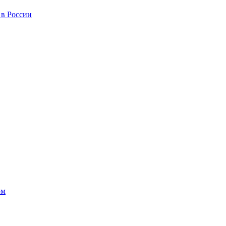
 в России
ом