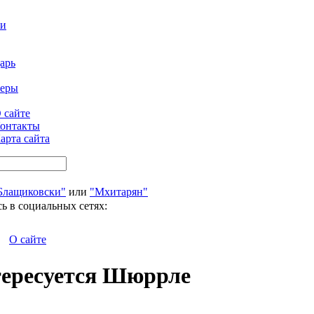
ти
арь
феры
 сайте
онтакты
арта сайта
Блащиковски"
или
"Мхитарян"
ь в социальных сетях:
О сайте
тересуется Шюррле