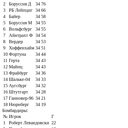
2
Боруссия Д
34
76
3
РБ Лейпциг
34
66
4
Байер
34
58
5
Боруссия М
34
55
6
Вольфсбург
34
55
7
Айнтрахт Ф
34
54
8
Вердер
34
53
9
Хоффенхайм
34
51
10
Фортуна
34
44
11
Герта
34
43
12
Майнц
34
43
13
Фрайбург
34
36
14
Шальке-04
34
33
15
Аугсбург
34
32
16
Штутгарт
34
28
17
Ганновер-96
34
21
18
Нюрнберг
34
19
Бомбардиры:
№
Игрок
Г
1
Роберт Левандовски
22