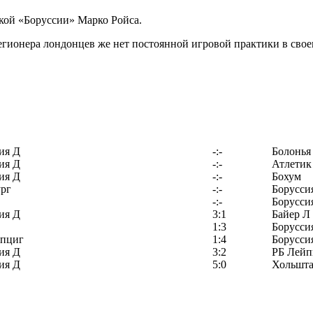
ой «Боруссии» Марко Ройса.
егионера лондонцев же нет постоянной игровой практики в свое
ия Д
-:-
Болонья
ия Д
-:-
Атлетик
ия Д
-:-
Бохум
рг
-:-
Борусси
-:-
Борусси
ия Д
3:1
Байер Л
1:3
Борусси
йпциг
1:4
Борусси
ия Д
3:2
РБ Лейп
ия Д
5:0
Хольшта