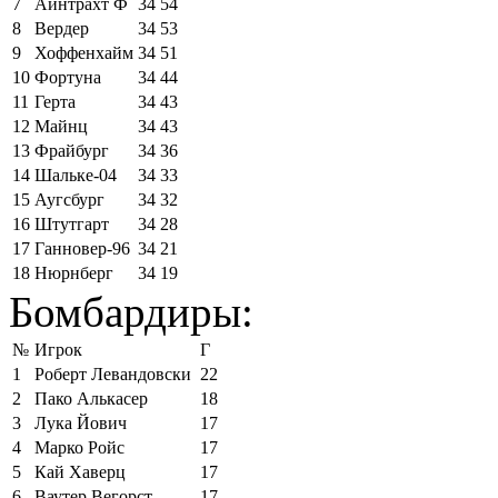
7
Айнтрахт Ф
34
54
8
Вердер
34
53
9
Хоффенхайм
34
51
10
Фортуна
34
44
11
Герта
34
43
12
Майнц
34
43
13
Фрайбург
34
36
14
Шальке-04
34
33
15
Аугсбург
34
32
16
Штутгарт
34
28
17
Ганновер-96
34
21
18
Нюрнберг
34
19
Бомбардиры:
№
Игрок
Г
1
Роберт Левандовски
22
2
Пако Алькасер
18
3
Лука Йович
17
4
Марко Ройс
17
5
Кай Хаверц
17
6
Ваутер Вегорст
17