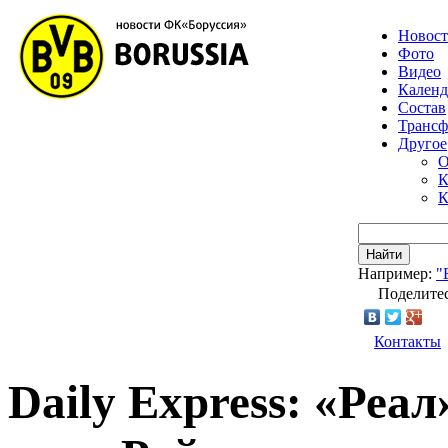
Новос
Фото
Видео
Календ
Состав
Транс
Другое
О
К
К
Найти
Например:
"
Поделитес
Контакты
Daily Express: «Реа