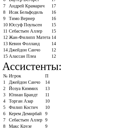
7
Андрей Крамарич
17
8
Исак Бельфодиль
16
9
Тимо Вернер
16
10
Юссуф Поульсен
15
11
Себастьен Аллер
15
12
Жан-Филипп Матета
14
13
Кевин Фолланд
14
14
Джейдон Санчо
12
15
Алассан Плеа
12
Ассистенты:
№
Игрок
П
1
Джейдон Санчо
14
2
Йозуа Киммих
13
3
Юлиан Брандт
11
4
Торган Азар
10
5
Филип Костич
10
6
Керем Демирбай
9
7
Себастьен Аллер
9
8
Макс Крузе
9