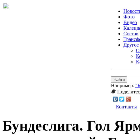
Новост
Фото
Видео
Календ
Состав
Трансф
Другое
О
К
К
Найти
Например:
"
Поделитес
Контакты
Бундеслига. Гол Яр