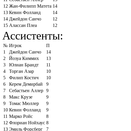
12
Жан-Филипп Матета
14
13
Кевин Фолланд
14
14
Джейдон Санчо
12
15
Алассан Плеа
12
Ассистенты:
№
Игрок
П
1
Джейдон Санчо
14
2
Йозуа Киммих
13
3
Юлиан Брандт
11
4
Торган Азар
10
5
Филип Костич
10
6
Керем Демирбай
9
7
Себастьен Аллер
9
8
Макс Крузе
9
9
Томас Мюллер
9
10
Кевин Фолланд
9
11
Марко Ройс
8
12
Флориан Нойхаус
8
13
Эмиль Форсберг
7