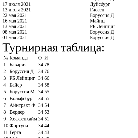
17 июля 2021
Дуйсбург
13 июля 2021
Гиссен
22 мая 2021
Боруссия Д
16 мая 2021
Майнц
13 мая 2021
РБ Лейпциг
08 мая 2021
Боруссия Д
01 мая 2021
Боруссия Д
Турнирная таблица:
№
Команда
О
И
1
Бавария
34
78
2
Боруссия Д
34
76
3
РБ Лейпциг
34
66
4
Байер
34
58
5
Боруссия М
34
55
6
Вольфсбург
34
55
7
Айнтрахт Ф
34
54
8
Вердер
34
53
9
Хоффенхайм
34
51
10
Фортуна
34
44
11
Герта
34
43