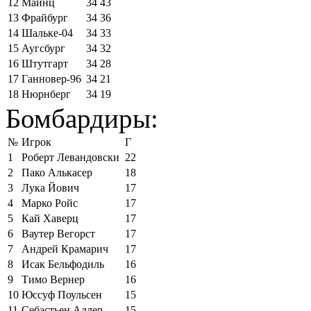
12
Майнц
34
43
13
Фрайбург
34
36
14
Шальке-04
34
33
15
Аугсбург
34
32
16
Штутгарт
34
28
17
Ганновер-96
34
21
18
Нюрнберг
34
19
Бомбардиры:
№
Игрок
Г
1
Роберт Левандовски
22
2
Пако Алькасер
18
3
Лука Йович
17
4
Марко Ройс
17
5
Кай Хаверц
17
6
Ваутер Вегорст
17
7
Андрей Крамарич
17
8
Исак Бельфодиль
16
9
Тимо Вернер
16
10
Юссуф Поульсен
15
11
Себастьен Аллер
15