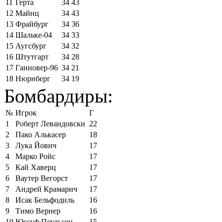
11
Герта
34
43
12
Майнц
34
43
13
Фрайбург
34
36
14
Шальке-04
34
33
15
Аугсбург
34
32
16
Штутгарт
34
28
17
Ганновер-96
34
21
18
Нюрнберг
34
19
Бомбардиры:
№
Игрок
Г
1
Роберт Левандовски
22
2
Пако Алькасер
18
3
Лука Йович
17
4
Марко Ройс
17
5
Кай Хаверц
17
6
Ваутер Вегорст
17
7
Андрей Крамарич
17
8
Исак Бельфодиль
16
9
Тимо Вернер
16
10
Юссуф Поульсен
15