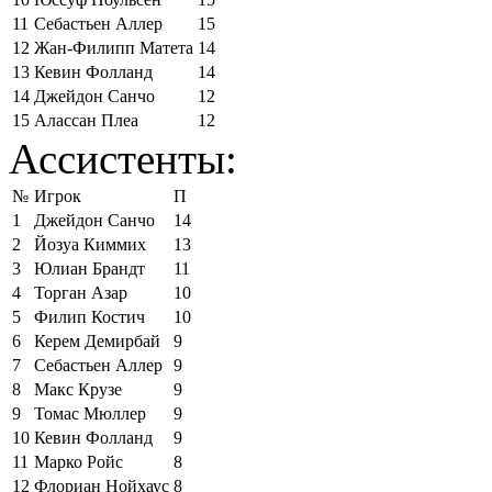
11
Себастьен Аллер
15
12
Жан-Филипп Матета
14
13
Кевин Фолланд
14
14
Джейдон Санчо
12
15
Алассан Плеа
12
Ассистенты:
№
Игрок
П
1
Джейдон Санчо
14
2
Йозуа Киммих
13
3
Юлиан Брандт
11
4
Торган Азар
10
5
Филип Костич
10
6
Керем Демирбай
9
7
Себастьен Аллер
9
8
Макс Крузе
9
9
Томас Мюллер
9
10
Кевин Фолланд
9
11
Марко Ройс
8
12
Флориан Нойхаус
8