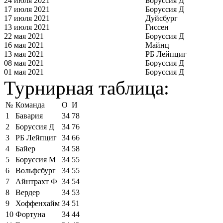
24 июля 2021
Боруссия Д
17 июля 2021
Боруссия Д
17 июля 2021
Дуйсбург
13 июля 2021
Гиссен
22 мая 2021
Боруссия Д
16 мая 2021
Майнц
13 мая 2021
РБ Лейпциг
08 мая 2021
Боруссия Д
01 мая 2021
Боруссия Д
Турнирная таблица:
№
Команда
О
И
1
Бавария
34
78
2
Боруссия Д
34
76
3
РБ Лейпциг
34
66
4
Байер
34
58
5
Боруссия М
34
55
6
Вольфсбург
34
55
7
Айнтрахт Ф
34
54
8
Вердер
34
53
9
Хоффенхайм
34
51
10
Фортуна
34
44