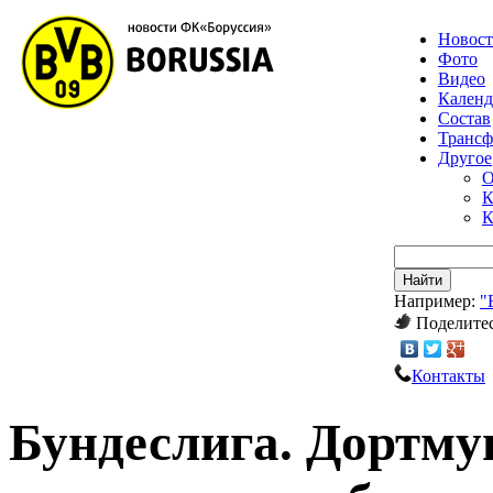
Новос
Фото
Видео
Календ
Состав
Транс
Другое
О
К
К
Найти
Например:
"
Поделитес
Контакты
Бундеслига. Дортму