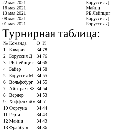
22 мая 2021
Боруссия Д
16 мая 2021
Майнц
13 мая 2021
РБ Лейпциг
08 мая 2021
Боруссия Д
01 мая 2021
Боруссия Д
Турнирная таблица:
№
Команда
О
И
1
Бавария
34
78
2
Боруссия Д
34
76
3
РБ Лейпциг
34
66
4
Байер
34
58
5
Боруссия М
34
55
6
Вольфсбург
34
55
7
Айнтрахт Ф
34
54
8
Вердер
34
53
9
Хоффенхайм
34
51
10
Фортуна
34
44
11
Герта
34
43
12
Майнц
34
43
13
Фрайбург
34
36