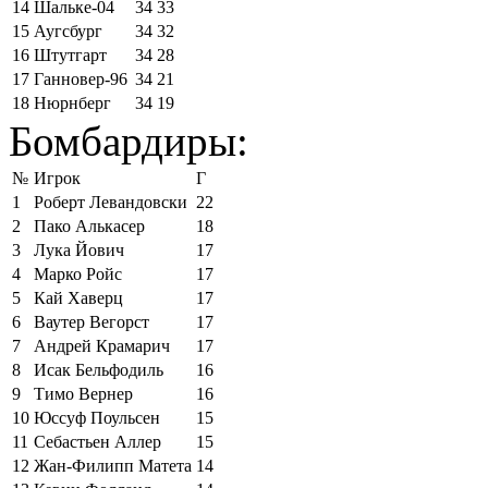
14
Шальке-04
34
33
15
Аугсбург
34
32
16
Штутгарт
34
28
17
Ганновер-96
34
21
18
Нюрнберг
34
19
Бомбардиры:
№
Игрок
Г
1
Роберт Левандовски
22
2
Пако Алькасер
18
3
Лука Йович
17
4
Марко Ройс
17
5
Кай Хаверц
17
6
Ваутер Вегорст
17
7
Андрей Крамарич
17
8
Исак Бельфодиль
16
9
Тимо Вернер
16
10
Юссуф Поульсен
15
11
Себастьен Аллер
15
12
Жан-Филипп Матета
14