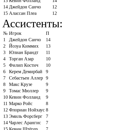
13
Кевин Фолланд
14
14
Джейдон Санчо
12
15
Алассан Плеа
12
Ассистенты:
№
Игрок
П
1
Джейдон Санчо
14
2
Йозуа Киммих
13
3
Юлиан Брандт
11
4
Торган Азар
10
5
Филип Костич
10
6
Керем Демирбай
9
7
Себастьен Аллер
9
8
Макс Крузе
9
9
Томас Мюллер
9
10
Кевин Фолланд
9
11
Марко Ройс
8
12
Флориан Нойхаус
8
13
Эмиль Форсберг
7
14
Чарлес Арангис
7
15
Кевин Штёгер
7