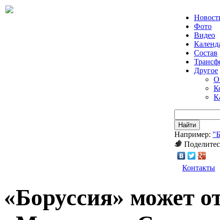
Новост
Фото
Видео
Календ
Состав
Трансф
Другое
О
К
К
Найти
Например:
"
Поделитес
Контакты
«Боруссия» может о