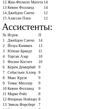
12
Жан-Филипп Матета
14
13
Кевин Фолланд
14
14
Джейдон Санчо
12
15
Алассан Плеа
12
Ассистенты:
№
Игрок
П
1
Джейдон Санчо
14
2
Йозуа Киммих
13
3
Юлиан Брандт
11
4
Торган Азар
10
5
Филип Костич
10
6
Керем Демирбай
9
7
Себастьен Аллер
9
8
Макс Крузе
9
9
Томас Мюллер
9
10
Кевин Фолланд
9
11
Марко Ройс
8
12
Флориан Нойхаус
8
13
Эмиль Форсберг
7