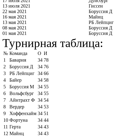
17 июля 2021
Дуйсбург
13 июля 2021
Гиссен
22 мая 2021
Боруссия Д
16 мая 2021
Майнц
13 мая 2021
РБ Лейпциг
08 мая 2021
Боруссия Д
01 мая 2021
Боруссия Д
Турнирная таблица:
№
Команда
О
И
1
Бавария
34
78
2
Боруссия Д
34
76
3
РБ Лейпциг
34
66
4
Байер
34
58
5
Боруссия М
34
55
6
Вольфсбург
34
55
7
Айнтрахт Ф
34
54
8
Вердер
34
53
9
Хоффенхайм
34
51
10
Фортуна
34
44
11
Герта
34
43
12
Майнц
34
43