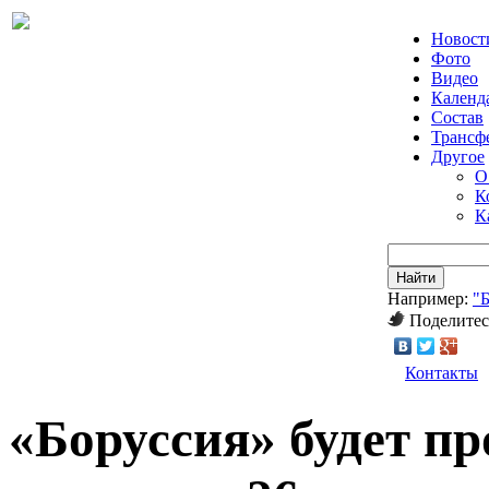
Новост
Фото
Видео
Календ
Состав
Трансф
Другое
О
К
К
Найти
Например:
"
Поделитес
Контакты
«Боруссия» будет п