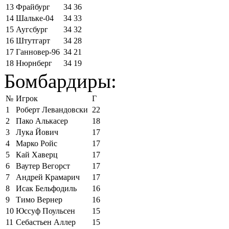
13
Фрайбург
34
36
14
Шальке-04
34
33
15
Аугсбург
34
32
16
Штутгарт
34
28
17
Ганновер-96
34
21
18
Нюрнберг
34
19
Бомбардиры:
№
Игрок
Г
1
Роберт Левандовски
22
2
Пако Алькасер
18
3
Лука Йович
17
4
Марко Ройс
17
5
Кай Хаверц
17
6
Ваутер Вегорст
17
7
Андрей Крамарич
17
8
Исак Бельфодиль
16
9
Тимо Вернер
16
10
Юссуф Поульсен
15
11
Себастьен Аллер
15