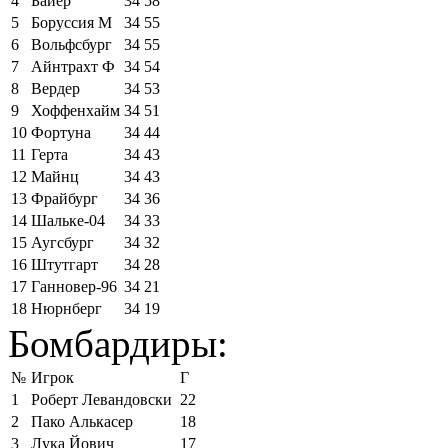
4
Байер
34
58
5
Боруссия М
34
55
6
Вольфсбург
34
55
7
Айнтрахт Ф
34
54
8
Вердер
34
53
9
Хоффенхайм
34
51
10
Фортуна
34
44
11
Герта
34
43
12
Майнц
34
43
13
Фрайбург
34
36
14
Шальке-04
34
33
15
Аугсбург
34
32
16
Штутгарт
34
28
17
Ганновер-96
34
21
18
Нюрнберг
34
19
Бомбардиры:
№
Игрок
Г
1
Роберт Левандовски
22
2
Пако Алькасер
18
3
Лука Йович
17