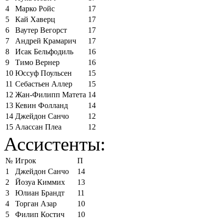
4
Марко Ройс
17
5
Кай Хаверц
17
6
Ваутер Вегорст
17
7
Андрей Крамарич
17
8
Исак Бельфодиль
16
9
Тимо Вернер
16
10
Юссуф Поульсен
15
11
Себастьен Аллер
15
12
Жан-Филипп Матета
14
13
Кевин Фолланд
14
14
Джейдон Санчо
12
15
Алассан Плеа
12
Ассистенты:
№
Игрок
П
1
Джейдон Санчо
14
2
Йозуа Киммих
13
3
Юлиан Брандт
11
4
Торган Азар
10
5
Филип Костич
10