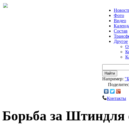
Новост
Фото
Видео
Календ
Состав
Трансф
Другое
О
К
К
Найти
Например:
"
Поделитес
Контакты
Борьба за Штиндля 