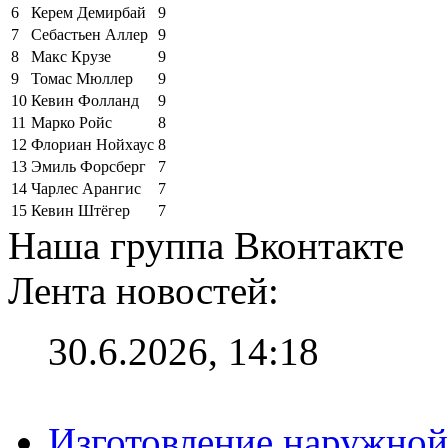
6
Керем Демирбай
9
7
Себастьен Аллер
9
8
Макс Крузе
9
9
Томас Мюллер
9
10
Кевин Фолланд
9
11
Марко Ройс
8
12
Флориан Нойхаус
8
13
Эмиль Форсберг
7
14
Чарлес Арангис
7
15
Кевин Штёгер
7
Наша группа Вконтакте
Лента новостей:
30.6.2026, 14:18
Изготовление наружной