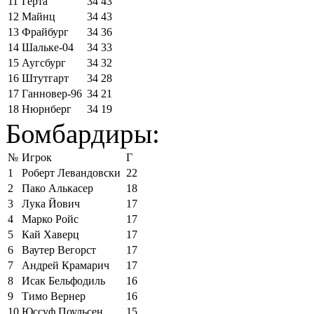
11
Герта
34
43
12
Майнц
34
43
13
Фрайбург
34
36
14
Шальке-04
34
33
15
Аугсбург
34
32
16
Штутгарт
34
28
17
Ганновер-96
34
21
18
Нюрнберг
34
19
Бомбардиры:
№
Игрок
Г
1
Роберт Левандовски
22
2
Пако Алькасер
18
3
Лука Йович
17
4
Марко Ройс
17
5
Кай Хаверц
17
6
Ваутер Вегорст
17
7
Андрей Крамарич
17
8
Исак Бельфодиль
16
9
Тимо Вернер
16
10
Юссуф Поульсен
15