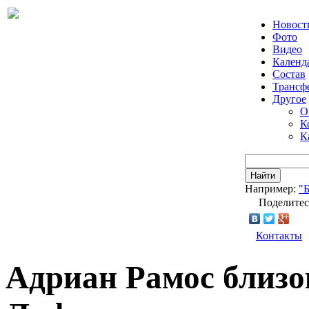
Новост
Фото
Видео
Календ
Состав
Трансф
Другое
О
К
К
Найти
Например:
"
Поделитес
Контакты
Адриан Рамос близо