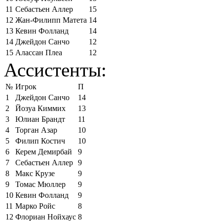
11
Себастьен Аллер
15
12
Жан-Филипп Матета
14
13
Кевин Фолланд
14
14
Джейдон Санчо
12
15
Алассан Плеа
12
Ассистенты:
№
Игрок
П
1
Джейдон Санчо
14
2
Йозуа Киммих
13
3
Юлиан Брандт
11
4
Торган Азар
10
5
Филип Костич
10
6
Керем Демирбай
9
7
Себастьен Аллер
9
8
Макс Крузе
9
9
Томас Мюллер
9
10
Кевин Фолланд
9
11
Марко Ройс
8
12
Флориан Нойхаус
8