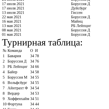
17 июля 2021
Боруссия Д
17 июля 2021
Дуйсбург
13 июля 2021
Гиссен
22 мая 2021
Боруссия Д
16 мая 2021
Майнц
13 мая 2021
РБ Лейпциг
08 мая 2021
Боруссия Д
01 мая 2021
Боруссия Д
Турнирная таблица:
№
Команда
О
И
1
Бавария
34
78
2
Боруссия Д
34
76
3
РБ Лейпциг
34
66
4
Байер
34
58
5
Боруссия М
34
55
6
Вольфсбург
34
55
7
Айнтрахт Ф
34
54
8
Вердер
34
53
9
Хоффенхайм
34
51
10
Фортуна
34
44