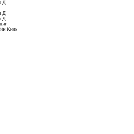
я Д
я Д
я Д
циг
йн Киль