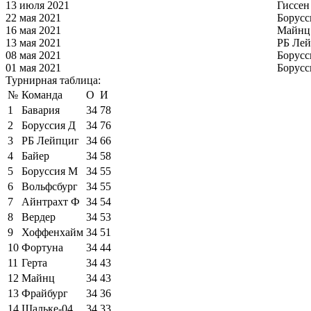
13 июля 2021
Гиссен
22 мая 2021
Борусс
16 мая 2021
Майнц
13 мая 2021
РБ Ле
08 мая 2021
Борусс
01 мая 2021
Борусс
Турнирная таблица:
№
Команда
О
И
1
Бавария
34
78
2
Боруссия Д
34
76
3
РБ Лейпциг
34
66
4
Байер
34
58
5
Боруссия М
34
55
6
Вольфсбург
34
55
7
Айнтрахт Ф
34
54
8
Вердер
34
53
9
Хоффенхайм
34
51
10
Фортуна
34
44
11
Герта
34
43
12
Майнц
34
43
13
Фрайбург
34
36
14
Шальке-04
34
33