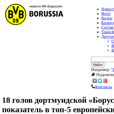
Новос
Фото
Видео
Календ
Состав
Транс
Другое
О
К
К
Найти
Например:
"
Поделитес
Контакты
18 голов дортмундской «Бору
показатель в топ-5 европейск