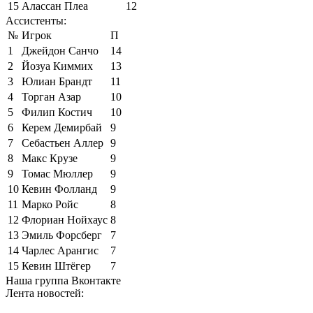
15
Алассан Плеа
12
Ассистенты:
№
Игрок
П
1
Джейдон Санчо
14
2
Йозуа Киммих
13
3
Юлиан Брандт
11
4
Торган Азар
10
5
Филип Костич
10
6
Керем Демирбай
9
7
Себастьен Аллер
9
8
Макс Крузе
9
9
Томас Мюллер
9
10
Кевин Фолланд
9
11
Марко Ройс
8
12
Флориан Нойхаус
8
13
Эмиль Форсберг
7
14
Чарлес Арангис
7
15
Кевин Штёгер
7
Наша группа Вконтакте
Лента новостей: