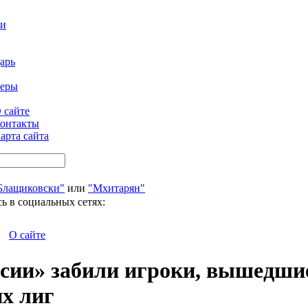
ти
арь
феры
 сайте
онтакты
арта сайта
Блащиковски"
или
"Мхитарян"
ь в социальных сетях:
О сайте
ссии» забили игроки, вышедши
их лиг