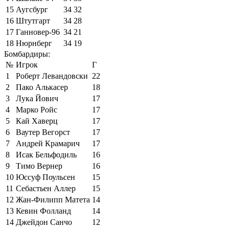
15
Аугсбург
34
32
16
Штутгарт
34
28
17
Ганновер-96
34
21
18
Нюрнберг
34
19
Бомбардиры:
№
Игрок
Г
1
Роберт Левандовски
22
2
Пако Алькасер
18
3
Лука Йович
17
4
Марко Ройс
17
5
Кай Хаверц
17
6
Ваутер Вегорст
17
7
Андрей Крамарич
17
8
Исак Бельфодиль
16
9
Тимо Вернер
16
10
Юссуф Поульсен
15
11
Себастьен Аллер
15
12
Жан-Филипп Матета
14
13
Кевин Фолланд
14
14
Джейдон Санчо
12