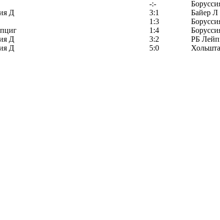
-:-
Борусси
ия Д
3:1
Байер Л
1:3
Борусси
йпциг
1:4
Борусси
ия Д
3:2
РБ Лейп
ия Д
5:0
Хольшта