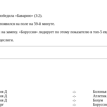
победила «Баварию» (3:2).
 появился на поле на 59-й минуте.
на замену. «Боруссия» лидирует по этому показателю в топ-5 ев
деслиги.
ия Д
-:-
Болонья
ия Д
-:-
Атлетик
ия Д
-:-
Бохум
рг
-:-
Борусси