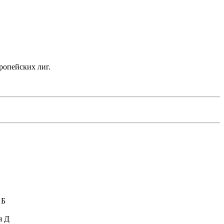
ропейских лиг.
 Б
я Д